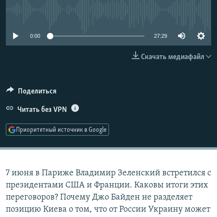
РАСПИСАНИЕ ВЕЩАНИЯ
No media source currently available
ПОДПИШИТЕСЬ НА РАССЫЛКУ
0:00
27:29
СОЦИАЛЬНЫЕ СЕТИ
Скачать медиафайл
Поделиться
Читать без VPN
Все сайты РСЕ/РС
Приоритетный источник в Google
7 июня в Париже Владимир Зеленский встретился с
президентами США и Франции. Каковы итоги этих
переговоров? Почему Джо Байден не разделяет
позицию Киева о том, что от России Украину может