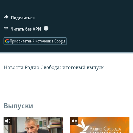
РАСПИСАНИЕ ВЕЩАНИЯ
ПОДПИШИТЕСЬ НА РАССЫЛКУ
Поделиться
Читать без VPN
СОЦИАЛЬНЫЕ СЕТИ
Приоритетный источник в Google
Новости Радио Свобода: итоговый выпуск
Все сайты РСЕ/РС
Выпуски