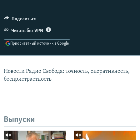
РАСПИСАНИЕ ВЕЩАНИЯ
ПОДПИШИТЕСЬ НА РАССЫЛКУ
Поделиться
Читать без VPN
СОЦИАЛЬНЫЕ СЕТИ
Приоритетный источник в Google
Новости Радио Свобода: точность, оперативность,
Все сайты РСЕ/РС
беспристрастность
Выпуски