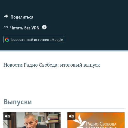
РАСПИСАНИЕ ВЕЩАНИЯ
ПОДПИШИТЕСЬ НА РАССЫЛКУ
Поделиться
Читать без VPN
СОЦИАЛЬНЫЕ СЕТИ
Приоритетный источник в Google
Новости Радио Свобода: итоговый выпуск
Все сайты РСЕ/РС
Выпуски