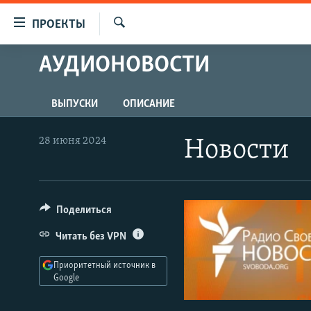
Ссылки
ПРОЕКТЫ
для
Искать
упрощенного
АУДИОНОВОСТИ
ПРОГРАММЫ
доступа
ПОДКАСТЫ
Вернуться
ВЫПУСКИ
ОПИСАНИЕ
АВТОРСКИЕ ПРОЕКТЫ
к
основному
ЦИТАТЫ СВОБОДЫ
28 июня 2024
Новости
содержанию
МНЕНИЯ
Вернутся
КУЛЬТУРА
к
главной
Поделиться
IDEL.РЕАЛИИ
навигации
КАВКАЗ.РЕАЛИИ
Читать без VPN
Вернутся
к
СЕВЕР.РЕАЛИИ
Приоритетный источник в
поиску
Google
СИБИРЬ.РЕАЛИИ