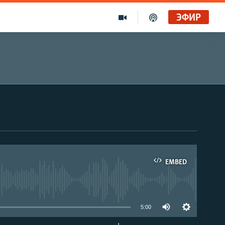
ЭФИР
EMBED
able
5:00