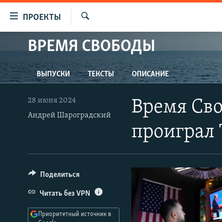
Ссылки
ПРОЕКТЫ
для
Искать
упрощенного
ВРЕМЯ СВОБОДЫ
ПРОГРАММЫ
доступа
ПОДКАСТЫ
Вернуться
ВЫПУСКИ
ТЕКСТЫ
ОПИСАНИЕ
АВТОРСКИЕ ПРОЕКТЫ
к
основному
ЦИТАТЫ СВОБОДЫ
28 июня 2024
Время Сво
содержанию
МНЕНИЯ
Андрей Шароградский
Вернутся
проиграл 
КУЛЬТУРА
к
главной
IDEL.РЕАЛИИ
навигации
КАВКАЗ.РЕАЛИИ
Вернутся
Поделиться
к
СЕВЕР.РЕАЛИИ
Читать без VPN
поиску
СИБИРЬ.РЕАЛИИ
Приоритетный источник в