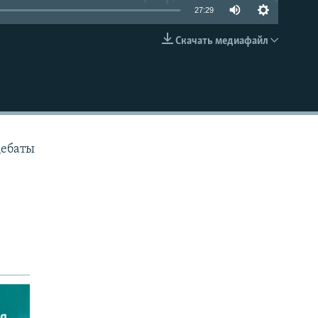
27:29
Скачать медиафайл
EMBED
дебаты