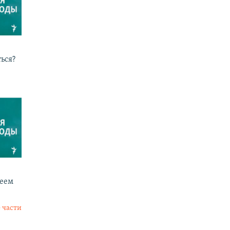
ься?
реем
 части