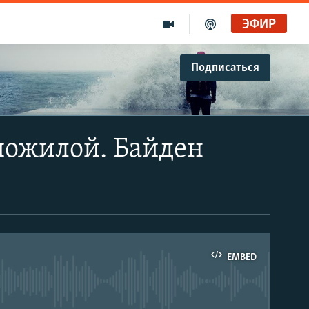
ЭФИР
Подписаться
пожилой. Байден
EMBED
able