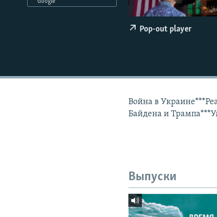
РАСПИСАНИЕ ВЕЩАНИЯ
Google
ПОДПИШИТЕСЬ НА РАССЫЛКУ
Pop-out player
Война в Украине***Ре
Байдена и Трампа***У
Выпуски