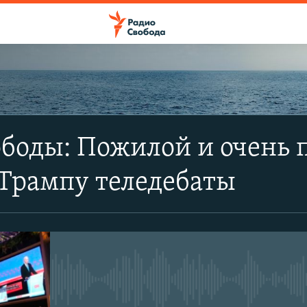
ПОДПИСАТЬСЯ
боды: Пожилой и очень 
Apple Podcasts
Трампу теледебаты
SoundCloud
CastBox
No media source currently avail
YouTube