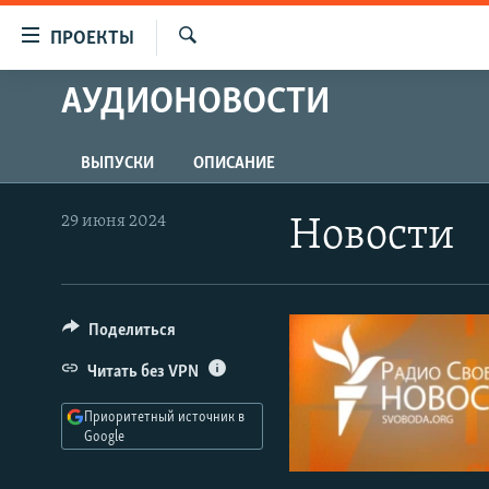
Ссылки
ПРОЕКТЫ
для
Искать
упрощенного
АУДИОНОВОСТИ
ПРОГРАММЫ
доступа
ПОДКАСТЫ
Вернуться
ВЫПУСКИ
ОПИСАНИЕ
АВТОРСКИЕ ПРОЕКТЫ
к
основному
ЦИТАТЫ СВОБОДЫ
29 июня 2024
Новости
содержанию
МНЕНИЯ
Вернутся
КУЛЬТУРА
к
главной
Поделиться
IDEL.РЕАЛИИ
навигации
КАВКАЗ.РЕАЛИИ
Читать без VPN
Вернутся
к
СЕВЕР.РЕАЛИИ
Приоритетный источник в
поиску
Google
СИБИРЬ.РЕАЛИИ