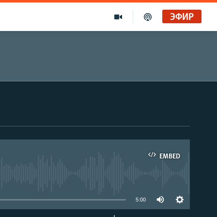
ЭФИР
EMBED
able
5:00