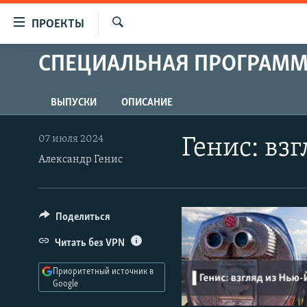
Ссылки
ПРОЕКТЫ
для
Искать
упрощенного
СПЕЦИАЛЬНАЯ ПРОГРАМ
ПРОГРАММЫ
доступа
ПОДКАСТЫ
Вернуться
ВЫПУСКИ
ОПИСАНИЕ
АВТОРСКИЕ ПРОЕКТЫ
к
основному
ЦИТАТЫ СВОБОДЫ
07 июля 2024
Генис: вз
содержанию
Александр Генис
МНЕНИЯ
Вернутся
КУЛЬТУРА
к
главной
IDEL.РЕАЛИИ
Поделиться
навигации
КАВКАЗ.РЕАЛИИ
Вернутся
Читать без VPN
к
СЕВЕР.РЕАЛИИ
поиску
Приоритетный источник в
СИБИРЬ.РЕАЛИИ
Google