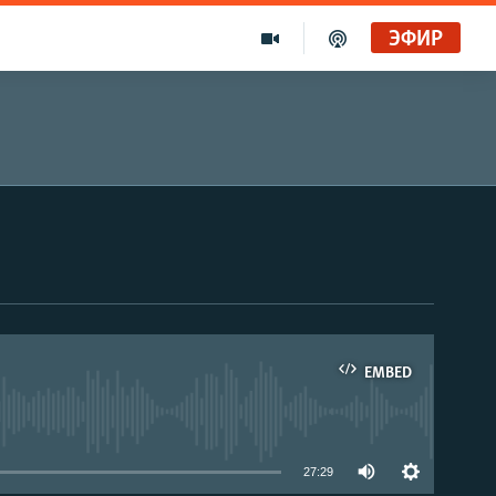
ЭФИР
EMBED
able
27:29