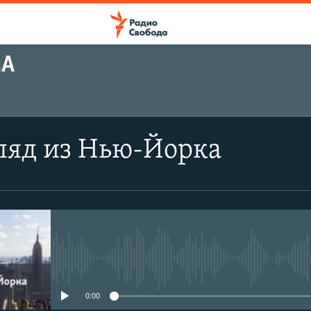
МА
гляд из Нью-Йорка
No media source currently avail
0:00