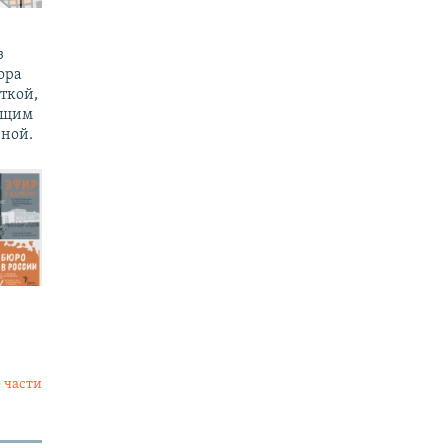
з
ора
ткой,
ущим
ной.
 части