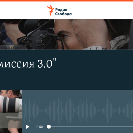
ПОДПИСАТЬСЯ
иссия 3.0"
Apple Podcasts
CastBox
Подписаться
No media source currently avail
0:00