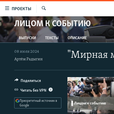
Ссылки
ПРОЕКТЫ
для
Искать
упрощенного
ЛИЦОМ К СОБЫТИЮ
ПРОГРАММЫ
доступа
ПОДКАСТЫ
Вернуться
ВЫПУСКИ
ТЕКСТЫ
ОПИСАНИЕ
АВТОРСКИЕ ПРОЕКТЫ
к
основному
ЦИТАТЫ СВОБОДЫ
08 июля 2024
"Мирная м
содержанию
МНЕНИЯ
Артём Радыгин
Вернутся
КУЛЬТУРА
к
главной
IDEL.РЕАЛИИ
Поделиться
навигации
КАВКАЗ.РЕАЛИИ
Вернутся
Читать без VPN
к
СЕВЕР.РЕАЛИИ
поиску
Приоритетный источник в
СИБИРЬ.РЕАЛИИ
Google