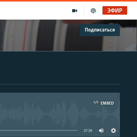
ЭФИР
Подписаться
EMBED
able
27:29