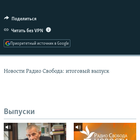
РАСПИСАНИЕ ВЕЩАНИЯ
ПОДПИШИТЕСЬ НА РАССЫЛКУ
Поделиться
Читать без VPN
СОЦИАЛЬНЫЕ СЕТИ
Приоритетный источник в Google
Новости Радио Свобода: итоговый выпуск
Все сайты РСЕ/РС
Выпуски