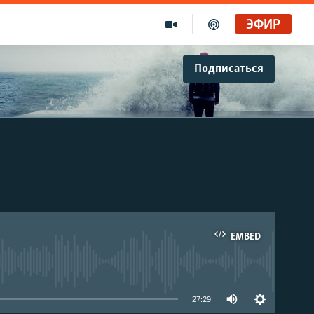
ЭФИР
Подписаться
EMBED
able
27:29