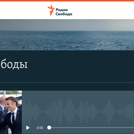
ПОДПИСАТЬСЯ
ободы
Apple Podcasts
SoundCloud
CastBox
No media source currently avail
YouTube
0:00