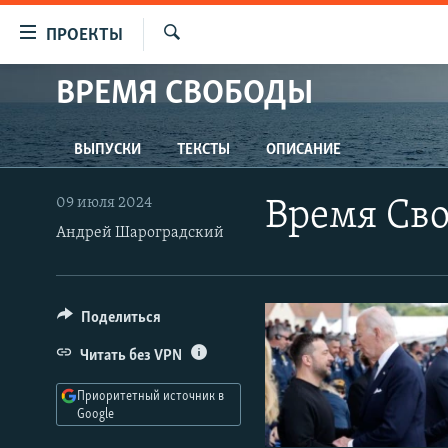
Ссылки
ПРОЕКТЫ
для
Искать
упрощенного
ВРЕМЯ СВОБОДЫ
ПРОГРАММЫ
доступа
ПОДКАСТЫ
Вернуться
ВЫПУСКИ
ТЕКСТЫ
ОПИСАНИЕ
АВТОРСКИЕ ПРОЕКТЫ
к
основному
ЦИТАТЫ СВОБОДЫ
09 июля 2024
Время Св
содержанию
МНЕНИЯ
Андрей Шароградский
Вернутся
КУЛЬТУРА
к
главной
IDEL.РЕАЛИИ
Поделиться
навигации
КАВКАЗ.РЕАЛИИ
Вернутся
Читать без VPN
к
СЕВЕР.РЕАЛИИ
поиску
Приоритетный источник в
СИБИРЬ.РЕАЛИИ
Google