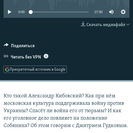
РАСПИСАНИЕ ВЕЩАНИЯ
0:00
27:30
ПОДПИШИТЕСЬ НА РАССЫЛКУ
Скачать медиафайл
СОЦИАЛЬНЫЕ СЕТИ
Поделиться
Читать без VPN
Приоритетный источник в Google
Все сайты РСЕ/РС
Кто такой Александр Кибовский? Как при нём
московская культура поддерживала войну против
Украины? Спасёт ли война его от тюрьмы? И как
его уголовное дело повлияет на положение
Собянина? Об этом говорим с Дмитрием Гудковым.