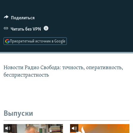
РАСПИСАНИЕ ВЕЩАНИЯ
ПОДПИШИТЕСЬ НА РАССЫЛКУ
Поделиться
Читать без VPN
СОЦИАЛЬНЫЕ СЕТИ
Приоритетный источник в Google
Новости Радио Свобода: точность, оперативность,
Все сайты РСЕ/РС
беспристрастность
Выпуски