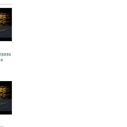
рхива
ия