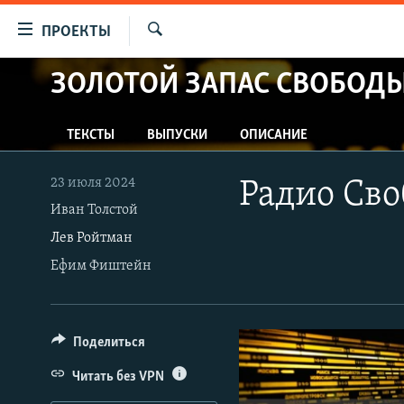
Ссылки
ПРОЕКТЫ
для
Искать
упрощенного
ЗОЛОТОЙ ЗАПАС СВОБОД
ПРОГРАММЫ
доступа
ПОДКАСТЫ
Вернуться
ТЕКСТЫ
ВЫПУСКИ
ОПИСАНИЕ
АВТОРСКИЕ ПРОЕКТЫ
к
основному
ЦИТАТЫ СВОБОДЫ
23 июля 2024
Радио Сво
содержанию
МНЕНИЯ
Иван Толстой
Вернутся
Лев Ройтман
КУЛЬТУРА
к
Ефим Фиштейн
главной
IDEL.РЕАЛИИ
навигации
КАВКАЗ.РЕАЛИИ
Вернутся
к
СЕВЕР.РЕАЛИИ
Поделиться
поиску
СИБИРЬ.РЕАЛИИ
Читать без VPN