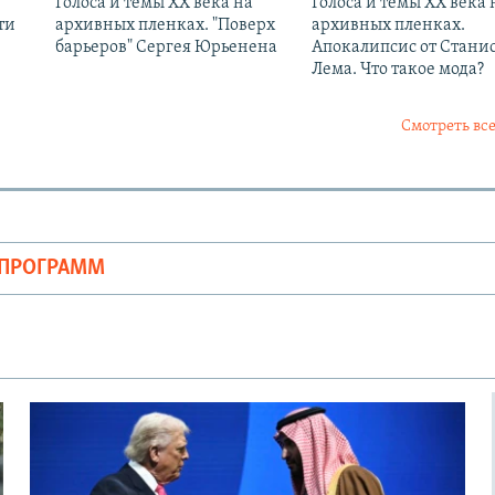
Голоса и темы XX века на
Голоса и темы XX века 
ти
архивных пленках. "Поверх
архивных пленках.
барьеров" Сергея Юрьенена
Апокалипсис от Стани
Лема. Что такое мода?
Смотреть все
ОПРОГРАММ