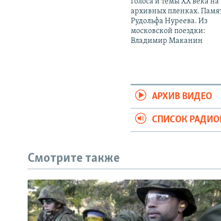
Голоса и темы XX века на
архивных пленках. Памя
Рудольфа Нуреева. Из
московской поездки:
Владимир Маканин
АРХИВ ВИДЕО
СПИСОК РАДИ
Смотрите также