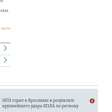
на
слава
 части