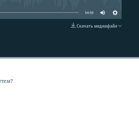
54:59
Скачать медиафайл
EMBED
утем?