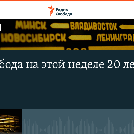
Ы
ПОДПИСАТЬСЯ
бода на этой неделе 20 л
Apple Podcasts
CastBox
Подписаться
No media source currently avail