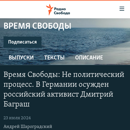
Ссылки
для
упрощенного
ВРЕМЯ СВОБОДЫ
ПРОГРАММЫ
доступа
ПОДКАСТЫ
Подписаться
Вернуться
к
ПОДПИСАТЬСЯ
АВТОРСКИЕ ПРОЕКТЫ
основному
ВЫПУСКИ
ТЕКСТЫ
ОПИСАНИЕ
ЦИТАТЫ СВОБОДЫ
содержанию
SoundCloud
Вернутся
МНЕНИЯ
Время Свободы: Не политический
к
КУЛЬТУРА
процесс. В Германии осужден
главной
CastBox
навигации
IDEL.РЕАЛИИ
российский активист Дмитрий
Вернутся
Баграш
КАВКАЗ.РЕАЛИИ
YouTube
к
СЕВЕР.РЕАЛИИ
поиску
23 июля 2024
Подписаться
СИБИРЬ.РЕАЛИИ
Андрей Шароградский