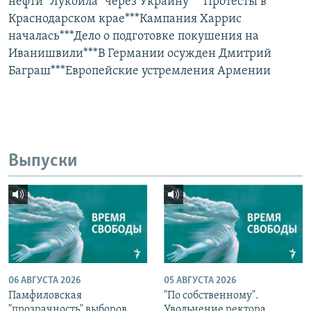
нефти "Лукойла" через Украину***Протесты в
Краснодарском крае***Кампания Харрис
началась***Дело о подготовке покушения на
Иванишвили***В Германии осужден Дмитрий
Баграш***Европейские устремления Армении
Выпуски
06 АВГУСТА 2026
05 АВГУСТА 2026
Памфиловская
"По собственному".
"прозрачность" выборов,
Увольнение ректора