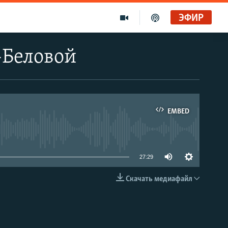
ЭФИР
-Беловой
EMBED
able
27:29
Скачать медиафайл
EMBED