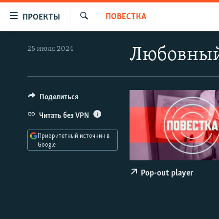
Ссылки
ПОВЕСТКА
ПРОЕКТЫ
для
Искать
упрощенного
ПРОГРАММЫ
25 июля 2024
Любовный
доступа
ПОДКАСТЫ
Вернуться
АВТОРСКИЕ ПРОЕКТЫ
к
основному
ЦИТАТЫ СВОБОДЫ
Поделиться
содержанию
МНЕНИЯ
Читать без VPN
Вернутся
КУЛЬТУРА
к
Приоритетный источник в
главной
Google
IDEL.РЕАЛИИ
навигации
КАВКАЗ.РЕАЛИИ
Вернутся
Pop-out player
к
СЕВЕР.РЕАЛИИ
поиску
СИБИРЬ.РЕАЛИИ