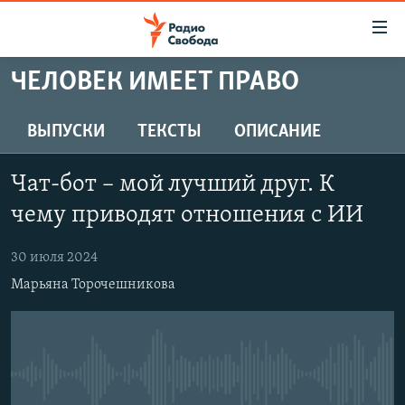
Ссылки
для
упрощенного
ЧЕЛОВЕК ИМЕЕТ ПРАВО
ПРОГРАММЫ
доступа
ПОДКАСТЫ
ВЫПУСКИ
ТЕКСТЫ
ОПИСАНИЕ
Вернуться
к
АВТОРСКИЕ ПРОЕКТЫ
основному
Чат-бот – мой лучший друг. К
ЦИТАТЫ СВОБОДЫ
содержанию
чему приводят отношения с ИИ
Вернутся
МНЕНИЯ
к
30 июля 2024
КУЛЬТУРА
главной
Марьяна Торочешникова
навигации
IDEL.РЕАЛИИ
Вернутся
КАВКАЗ.РЕАЛИИ
к
СЕВЕР.РЕАЛИИ
поиску
No media source currently available
СИБИРЬ.РЕАЛИИ