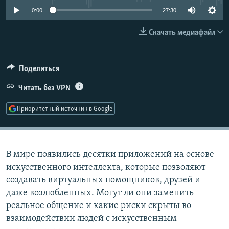
РАСПИСАНИЕ ВЕЩАНИЯ
0:00
27:30
ПОДПИШИТЕСЬ НА РАССЫЛКУ
Скачать медиафайл
СОЦИАЛЬНЫЕ СЕТИ
Поделиться
Читать без VPN
Приоритетный источник в Google
Все сайты РСЕ/РС
В мире появились десятки приложений на основе
искусственного интеллекта, которые позволяют
создавать виртуальных помощников, друзей и
даже возлюбленных. Могут ли они заменить
реальное общение и какие риски скрыты во
взаимодействии людей с искусственным