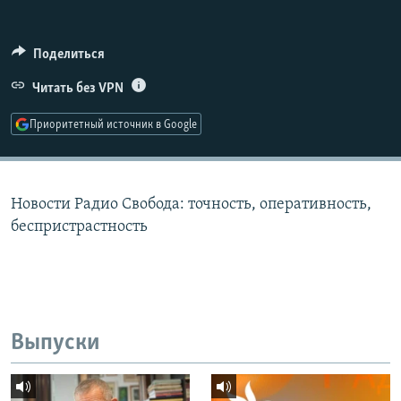
РАСПИСАНИЕ ВЕЩАНИЯ
ПОДПИШИТЕСЬ НА РАССЫЛКУ
Поделиться
Читать без VPN
СОЦИАЛЬНЫЕ СЕТИ
Приоритетный источник в Google
Новости Радио Свобода: точность, оперативность,
Все сайты РСЕ/РС
беспристрастность
Выпуски