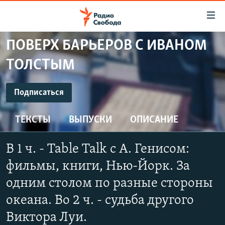
Ссылки
для
упрощенного
ПОВЕРХ БАРЬЕРОВ С ИВАНОМ
ПРОГРАММЫ
доступа
ТОЛСТЫМ
ПОДКАСТЫ
Вернуться
к
ПОДПИСАТЬСЯ
АВТОРСКИЕ ПРОЕКТЫ
Подписаться
основному
ЦИТАТЫ СВОБОДЫ
содержанию
ТЕКСТЫ
ВЫПУСКИ
ОПИСАНИЕ
YouTube
Вернутся
МНЕНИЯ
к
КУЛЬТУРА
В 1 ч. - Table Talk с А. Генисом:
главной
Подписаться
навигации
IDEL.РЕАЛИИ
фильмы, книги, Нью-Йорк. За
Вернутся
КАВКАЗ.РЕАЛИИ
одним столом по разные стороны
к
СЕВЕР.РЕАЛИИ
океана. Во 2 ч. - судьба другого
поиску
Виктора Луи.
СИБИРЬ.РЕАЛИИ