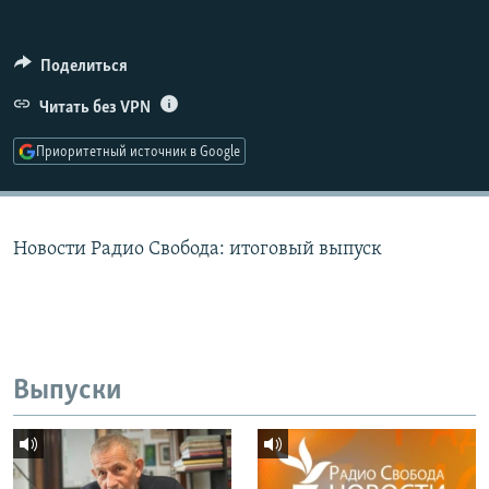
РАСПИСАНИЕ ВЕЩАНИЯ
ПОДПИШИТЕСЬ НА РАССЫЛКУ
Поделиться
Читать без VPN
СОЦИАЛЬНЫЕ СЕТИ
Приоритетный источник в Google
Новости Радио Свобода: итоговый выпуск
Все сайты РСЕ/РС
Выпуски