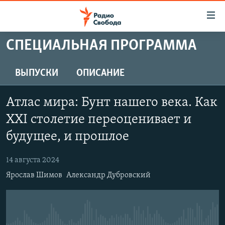
Ссылки
для
упрощенного
СПЕЦИАЛЬНАЯ ПРОГРАММА
ПРОГРАММЫ
доступа
ПОДКАСТЫ
ВЫПУСКИ
ОПИСАНИЕ
Вернуться
к
АВТОРСКИЕ ПРОЕКТЫ
основному
Атлас мира: Бунт нашего века. Как
ЦИТАТЫ СВОБОДЫ
содержанию
XXI столетие переоценивает и
Вернутся
МНЕНИЯ
будущее, и прошлое
к
КУЛЬТУРА
главной
14 августа 2024
навигации
IDEL.РЕАЛИИ
Вернутся
Ярослав Шимов
Александр Дубровский
КАВКАЗ.РЕАЛИИ
к
СЕВЕР.РЕАЛИИ
поиску
СИБИРЬ.РЕАЛИИ