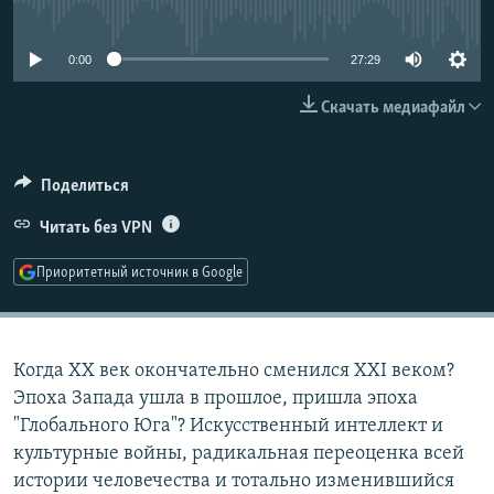
No media source currently available
РАСПИСАНИЕ ВЕЩАНИЯ
ПОДПИШИТЕСЬ НА РАССЫЛКУ
0:00
27:29
Скачать медиафайл
СОЦИАЛЬНЫЕ СЕТИ
Поделиться
Читать без VPN
Все сайты РСЕ/РС
Приоритетный источник в Google
Когда XX век окончательно сменился XXI веком?
Эпоха Запада ушла в прошлое, пришла эпоха
"Глобального Юга"? Искусственный интеллект и
культурные войны, радикальная переоценка всей
истории человечества и тотально изменившийся