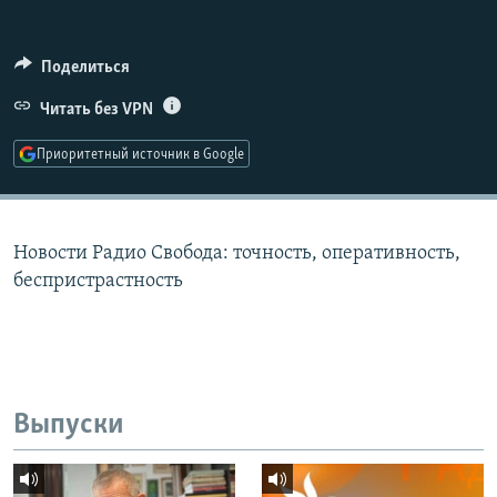
РАСПИСАНИЕ ВЕЩАНИЯ
ПОДПИШИТЕСЬ НА РАССЫЛКУ
Поделиться
Читать без VPN
СОЦИАЛЬНЫЕ СЕТИ
Приоритетный источник в Google
Новости Радио Свобода: точность, оперативность,
Все сайты РСЕ/РС
беспристрастность
Выпуски