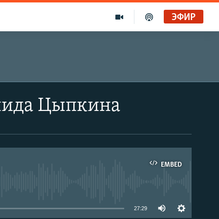
ЭФИР
онида Цыпкина
EMBED
able
27:29