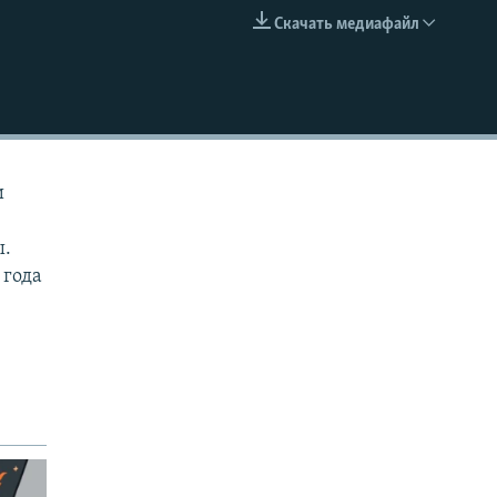
Скачать медиафайл
EMBED
и
ы.
 года