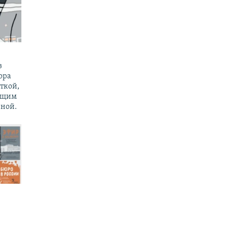
з
ора
ткой,
ущим
ной.