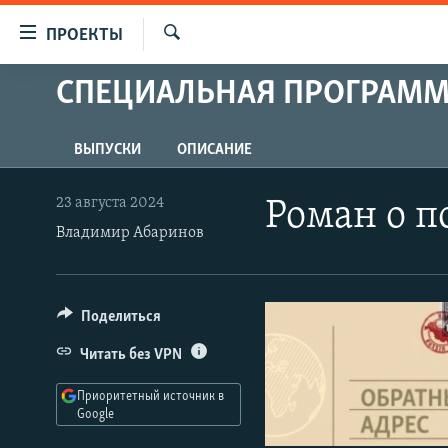
Ссылки
ПРОЕКТЫ
для
Искать
упрощенного
СПЕЦИАЛЬНАЯ ПРОГРАМ
ПРОГРАММЫ
доступа
ПОДКАСТЫ
Вернуться
ВЫПУСКИ
ОПИСАНИЕ
АВТОРСКИЕ ПРОЕКТЫ
к
основному
ЦИТАТЫ СВОБОДЫ
23 августа 2024
Роман о 
содержанию
Владимир Абаринов
МНЕНИЯ
Вернутся
КУЛЬТУРА
к
главной
IDEL.РЕАЛИИ
Поделиться
навигации
КАВКАЗ.РЕАЛИИ
Вернутся
Читать без VPN
к
СЕВЕР.РЕАЛИИ
поиску
Приоритетный источник в
СИБИРЬ.РЕАЛИИ
Google