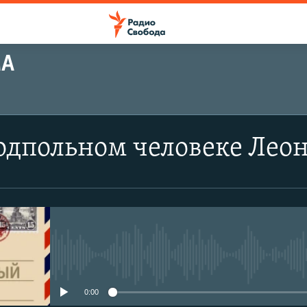
МА
подпольном человеке Ле
No media source currently avail
0:00