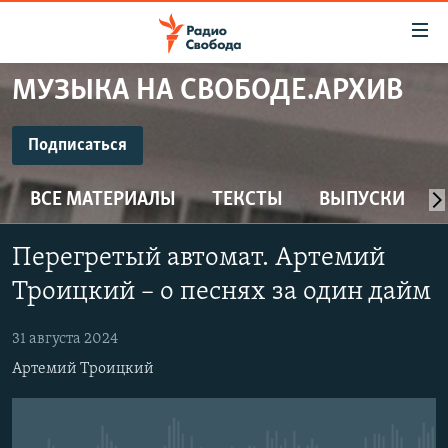
Ссылки
для
упрощенного
МУЗЫКА НА СВОБОДЕ.АРХИВ
ПРОГРАММЫ
доступа
ПОДКАСТЫ
Подписаться
Вернуться
к
ПОДПИСАТЬСЯ
АВТОРСКИЕ ПРОЕКТЫ
основному
ВСЕ МАТЕРИАЛЫ
ТЕКСТЫ
ВЫПУСКИ
ЦИТАТЫ СВОБОДЫ
содержанию
CastBox
Вернутся
МНЕНИЯ
Перегретый автомат. Артемий
к
КУЛЬТУРА
Троицкий – о песнях за один дайм
главной
Подписаться
навигации
IDEL.РЕАЛИИ
31 августа 2024
Вернутся
КАВКАЗ.РЕАЛИИ
Артемий Троицкий
к
СЕВЕР.РЕАЛИИ
поиску
СИБИРЬ.РЕАЛИИ