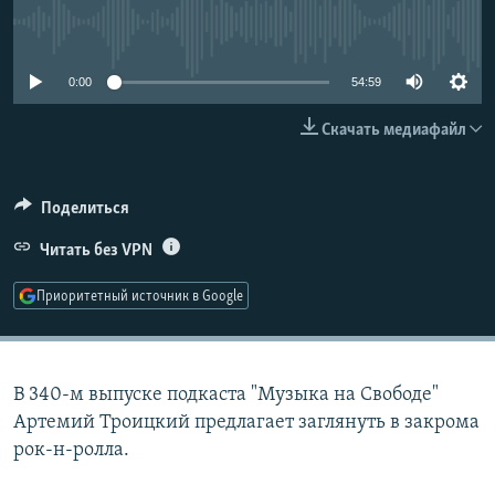
РАСПИСАНИЕ ВЕЩАНИЯ
No media source currently available
ПОДПИШИТЕСЬ НА РАССЫЛКУ
0:00
54:59
СОЦИАЛЬНЫЕ СЕТИ
Скачать медиафайл
Поделиться
Читать без VPN
Все сайты РСЕ/РС
Приоритетный источник в Google
В 340-м выпуске подкаста "Музыка на Свободе"
Артемий Троицкий предлагает заглянуть в закрома
рок-н-ролла.