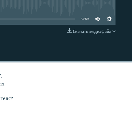
able
54:59
Скачать медиафайл
EMBED
.
ля
ителя?