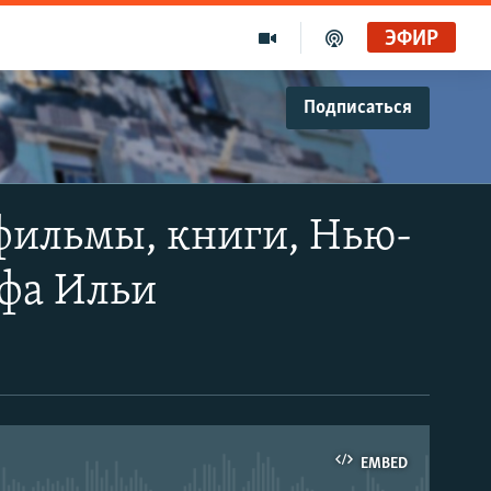
ЭФИР
Подписаться
: фильмы, книги, Нью-
афа Ильи
EMBED