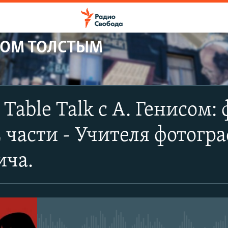
НОМ ТОЛСТЫМ
ПОДПИСАТЬСЯ
- Table Talk с А. Генисом
YouTube
2 части - Учителя фотогр
Подписаться
ича.