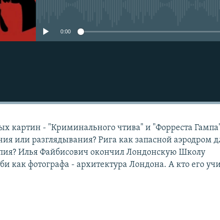
No media source currently avail
0:00
ых картин - "Криминального чтива" и "Форреста Гампа"
ения или разглядывания? Рига как запасной аэродром д
опия? Илья Файбисович окончил Лондонскую Школу
би как фотографа - архитектура Лондона. А кто его уч