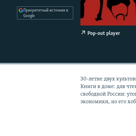
РАСПИСАНИЕ ВЕЩАНИЯ
Приоритетный источник в
ПОДПИШИТЕСЬ НА РАССЫЛКУ
Google
Pop-out player
30-летие двух культов
Книги в доме: для чт
свободной России: ут
экономики, но его хоб