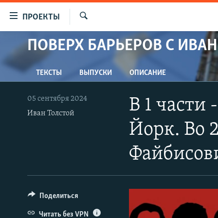
Ссылки
ПРОЕКТЫ
для
Искать
упрощенного
ПОВЕРХ БАРЬЕРОВ С ИВА
ПРОГРАММЫ
доступа
ПОДКАСТЫ
Вернуться
ТЕКСТЫ
ВЫПУСКИ
ОПИСАНИЕ
АВТОРСКИЕ ПРОЕКТЫ
к
основному
ЦИТАТЫ СВОБОДЫ
05 сентября 2024
В 1 части 
содержанию
МНЕНИЯ
Иван Толстой
Вернутся
Йорк. Во 
КУЛЬТУРА
к
главной
IDEL.РЕАЛИИ
Файбисов
навигации
КАВКАЗ.РЕАЛИИ
Вернутся
к
СЕВЕР.РЕАЛИИ
поиску
Поделиться
СИБИРЬ.РЕАЛИИ
Читать без VPN