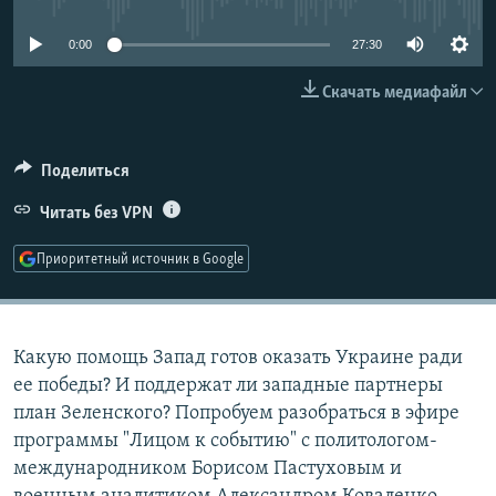
РАСПИСАНИЕ ВЕЩАНИЯ
0:00
27:30
ПОДПИШИТЕСЬ НА РАССЫЛКУ
Скачать медиафайл
СОЦИАЛЬНЫЕ СЕТИ
Поделиться
Читать без VPN
Приоритетный источник в Google
Все сайты РСЕ/РС
Какую помощь Запад готов оказать Украине ради
ее победы? И поддержат ли западные партнеры
план Зеленского? Попробуем разобраться в эфире
программы "Лицом к событию" с политологом-
международником Борисом Пастуховым и