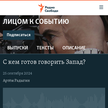
Ссылки
для
упрощенного
ЛИЦОМ К СОБЫТИЮ
ПРОГРАММЫ
доступа
ПОДКАСТЫ
Подписаться
Вернуться
к
ПОДПИСАТЬСЯ
АВТОРСКИЕ ПРОЕКТЫ
основному
ВЫПУСКИ
ТЕКСТЫ
ОПИСАНИЕ
ЦИТАТЫ СВОБОДЫ
содержанию
CastBox
Вернутся
МНЕНИЯ
С кем готов говорить Запад?
к
КУЛЬТУРА
главной
Подписаться
25 сентября 2024
навигации
IDEL.РЕАЛИИ
Артём Радыгин
Вернутся
КАВКАЗ.РЕАЛИИ
к
СЕВЕР.РЕАЛИИ
поиску
СИБИРЬ.РЕАЛИИ
No media source currently available