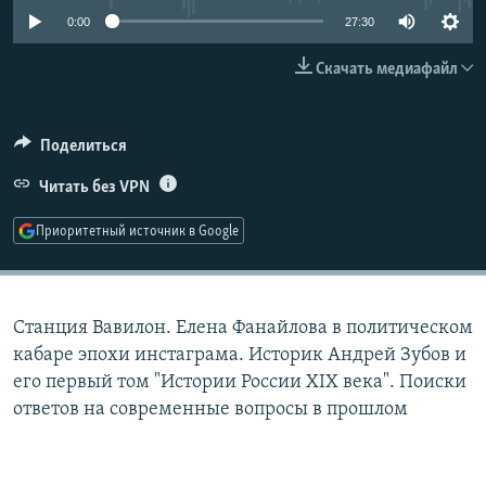
РАСПИСАНИЕ ВЕЩАНИЯ
0:00
27:30
ПОДПИШИТЕСЬ НА РАССЫЛКУ
Скачать медиафайл
СОЦИАЛЬНЫЕ СЕТИ
Поделиться
Читать без VPN
Приоритетный источник в Google
Все сайты РСЕ/РС
Станция Вавилон. Елена Фанайлова в политическом
кабаре эпохи инстаграма. Историк Андрей Зубов и
его первый том "Истории России ХIХ века". Поиски
ответов на современные вопросы в прошлом