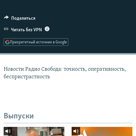
РАСПИСАНИЕ ВЕЩАНИЯ
ПОДПИШИТЕСЬ НА РАССЫЛКУ
Поделиться
Читать без VPN
СОЦИАЛЬНЫЕ СЕТИ
Приоритетный источник в Google
Новости Радио Свобода: точность, оперативность,
Все сайты РСЕ/РС
беспристрастность
Выпуски