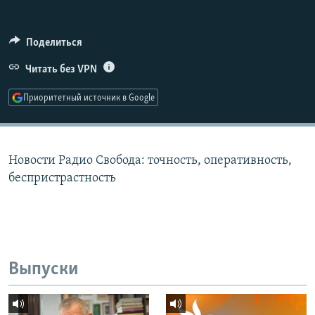
РАСПИСАНИЕ ВЕЩАНИЯ
ПОДПИШИТЕСЬ НА РАССЫЛКУ
Поделиться
Читать без VPN
СОЦИАЛЬНЫЕ СЕТИ
Приоритетный источник в Google
Новости Радио Свобода: точность, оперативность,
Все сайты РСЕ/РС
беспристрастность
Выпуски