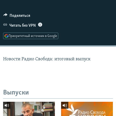
РАСПИСАНИЕ ВЕЩАНИЯ
ПОДПИШИТЕСЬ НА РАССЫЛКУ
Поделиться
Читать без VPN
СОЦИАЛЬНЫЕ СЕТИ
Приоритетный источник в Google
Новости Радио Свобода: итоговый выпуск
Все сайты РСЕ/РС
Выпуски