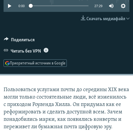
РАСПИСАНИЕ ВЕЩАНИЯ
0:00
27:29
ПОДПИШИТЕСЬ НА РАССЫЛКУ
Скачать медиафайл
СОЦИАЛЬНЫЕ СЕТИ
Поделиться
Читать без VPN
Приоритетный источник в Google
Все сайты РСЕ/РС
Пользоваться услугами почты до середины XIX века
могли только состоятельные люди, всё изменилось
с приходом Роуленда Хилла. Он придумал как ее
реформировать и сделать доступной всем. Зачем
понадобились марки, как появились конверты и
переживет ли бумажная почта цифровую эру.