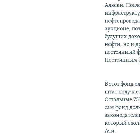
Аляски. Посл
инфраструкту
нефтепровода
аукционе, поч
будущих дохо
нефти, но и 
постоянный ф
Постоянным ф
В этот фонд 
штат получает
Остальные 75
сам фонд дол
законодателе
который ежег
Ачи.