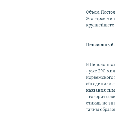
Объем Постоя
Это втрое ме
крупнейшего 
Пенсионный 
В Пенсионном
- уже 290 ми
норвежского 
объединили 
названия сим
- говорит со
отнюдь не зн
таким образо