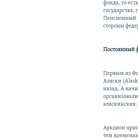
фонда, то ес
государства,
Пенсионный фо
стороны феде
Постоянный 
Первым из Фо
Аляски (Alas
назад. А начи
организовали
аляскинских 
Аукцион прин
тем временам