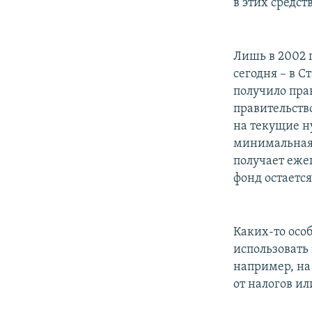
в этих средст
Лишь в 2002 г
сегодня – в 
получило пра
правительств
на текущие н
минимальная.
получает ежег
фонд остается
Каких-то осо
использовать 
например, на 
от налогов ил