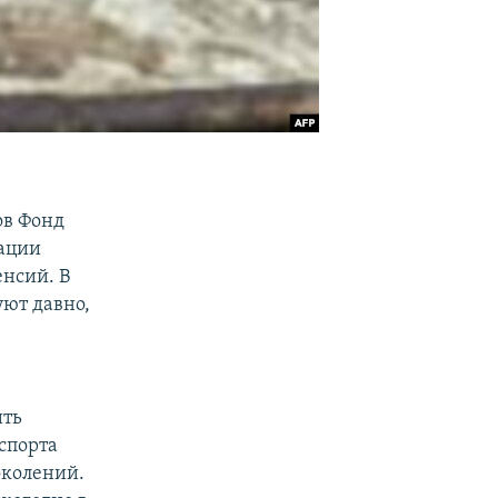
ов Фонд
ации
енсий. В
ют давно,
ить
спорта
околений.