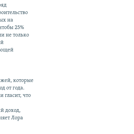
ряд
роительство
ых на
 чтобы 25%
ии не только
ий
яющей
ежей, которые
д от года.
 гласит, что
й доход,
няет Лора