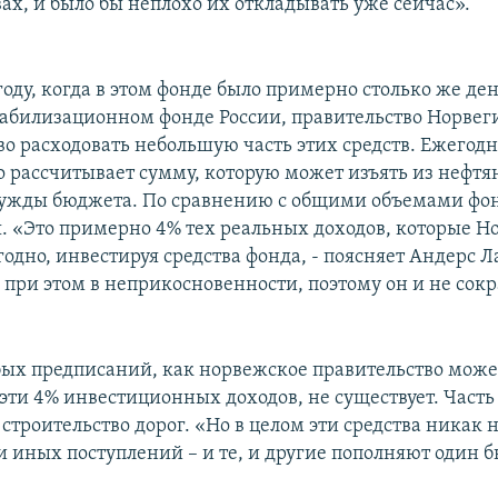
вах, и было бы неплохо их откладывать уже сейчас».
оду, когда в этом фонде было примерно столько же ден
Стабилизационном фонде России, правительство Норве
во расходовать небольшую часть этих средств. Ежегод
о рассчитывает сумму, которую может изъять из нефтя
ужды бюджета. По сравнению с общими объемами фон
 «Это примерно 4% тех реальных доходов, которые Н
одно, инвестируя средства фонда, - поясняет Андерс Л
 при этом в неприкосновенности, поэтому он и не сок
бых предписаний, как норвежское правительство може
эти 4% инвестиционных доходов, не существует. Часть 
строительство дорог. «Но в целом эти средства никак 
и иных поступлений – и те, и другие пополняют один 