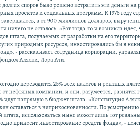
е долгих споров было решено потратить эти деньги на 
рных проектов и социальных программ. К 1975 году ст
 завершалось, а от 900 миллионов долларов, вырученн
ти ничего не осталось. «Вот тогда-то и возникла идея,
дов штата, получаемых от разработки на его территор
других природных ресурсов, инвестировались бы в нек
онд», - рассказывает сотрудница корпорации, управл
ондом Аляски, Лора Ачи.
ежегодно переводится 25% всех налогов и рентных плат
 от нефтяных компаний, и они, разумеется, разнятся го
% идут напрямую в бюджет штата. «Конституция Аляски
жен оставаться в неприкосновенности. По усмотрению
й штата, использоваться ныне может лишь тот реальны
одно приносит инвестирование средств фонда», - пояс