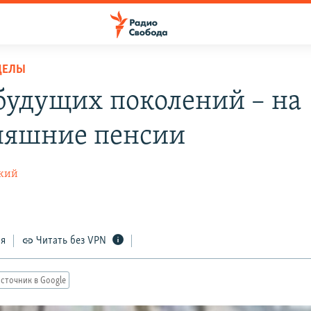
ДЕЛЫ
будущих поколений – на
няшние пенсии
ский
ся
Читать без VPN
сточник в Google