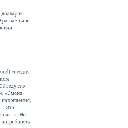
 долларов.
9 раз меньше
вегии.
und) сегодня
нием
6 году его
и. «Смена
и накопления,
 - Это
выплаты. Но
 потребность