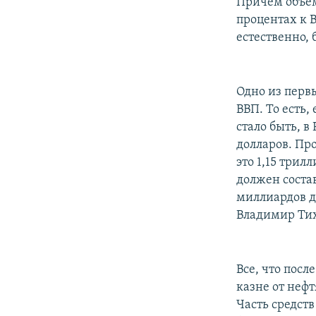
Причем объем
процентах к 
естественно, 
Одно из перв
ВВП. То есть,
стало быть, в
долларов. Про
это 1,15 трил
должен состав
миллиардов д
Владимир Ти
Все, что посл
казне от неф
Часть средст