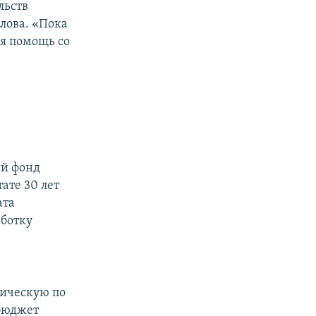
льств
лова. «Пока
ся помощь со
ый фонд
ате 30 лет
ата
аботку
мическую по
бюджет