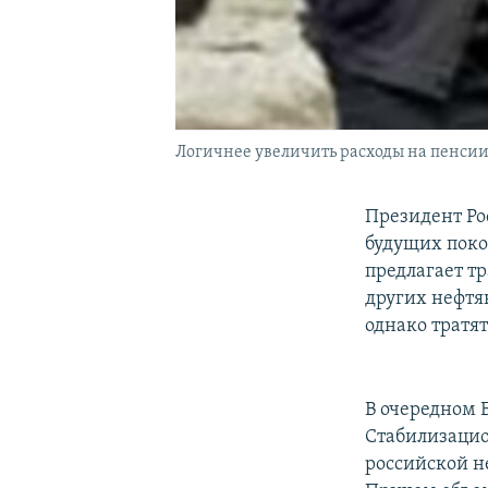
Логичнее увеличить расходы на пенсии 
Президент Ро
будущих поко
предлагает тр
других нефтя
однако тратя
В очередном 
Стабилизацио
российской н