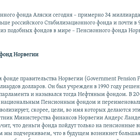
нного фонда Аляски сегодня – примерно 34 миллиарда
ньше российского Стабилизационного фонда и почти в 
из подобных фондов в мире – Пенсионного фонда Нор
фонд Норвегии
 фонде правительства Норвегии (Government Pension F
ллиардов долларов. Он был учрежден в 1990 году реше
парламента и назывался тогда Нефтяным фондом. В 200
с национальным Пенсионным фондом и переименовал
волизирует, скорее, цели, во имя которых делаются эт
ветник Министерства финансов Норвегии Андерс Ланде.
ачит, что деньги фонда пойдут только на пенсионные 
м мы подчеркиваем, что в будущем возникнет большая