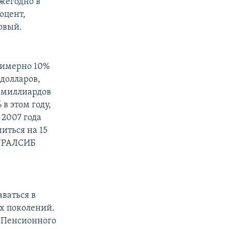
ежегодно в
оцент,
овый.
римерно 10%
 долларов,
0 миллиардов
 в этом году,
 2007 года
иться на 15
 УРАЛСИБ
аваться в
их поколений.
а Пенсионного