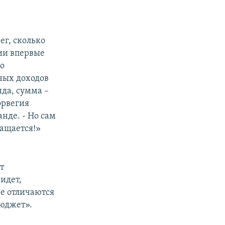
ег, сколько
гии впервые
но
ных доходов
да, сумма –
орвегия
анде. - Но сам
ращается!»
т
идет,
не отличаются
бюджет».