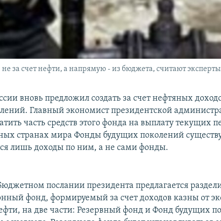
не за счет нефти, а напрямую - из бюджета, считают эксперты
ссии вновь предложил создать за счет нефтяных доход
лений. Главный экономист президентской администр
атить часть средств этого фонда на выплату текущих п
ных странах мира Фонды будущих поколений существу
тся лишь доходы по ним, а не сами фонды.
Бюджетном послании президента предлагается раздел
нный фонд, формируемый за счет доходов казны от эк
ефти, на две части: Резервный фонд и Фонд будущих п