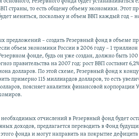
 основного, Резервного фонда будет устанавливаться 
ВВП страны, то есть общему объему экономики. Этот пр
будет меняться, поскольку и объем ВВП каждый год – н
ых предложений – создать Резервный фонд в объеме п
 если объем экономики России в 2006 году – 1 триллион
 Резервном фонде, будь он уже создан, должно быть 10
гноз правительства на 2007 год: рост ВВП составит 6,2%
лиона долларов. По этой схеме, Резервный фонд к концу
ить примерно 115 миллиардов долларов, то есть увелич
олларов, поясняет аналитик финансовой корпорации
хомиров.
е необходимых отчислений в Резервный фонд будет ост
тяных доходов, предлагается переводить в Фонд будущ
в этого фонда и могут направить на покрытие дефицит