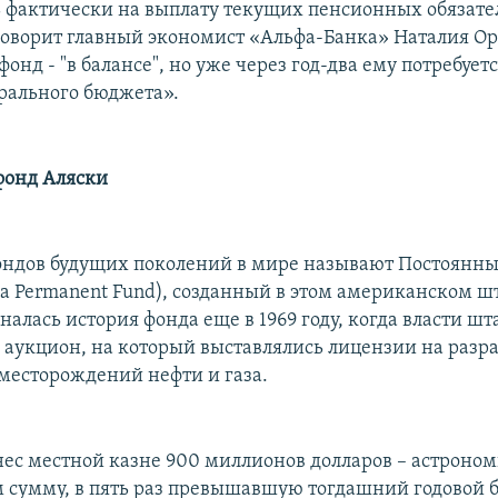
ть фактически на выплату текущих пенсионных обязате
 говорит главный экономист «Альфа-Банка» Наталия Ор
нд - "в балансе", но уже через год-два ему потребует
рального бюджета».
фонд Аляски
ндов будущих поколений в мире называют Постоянн
ka Permanent Fund), созданный в этом американском шт
налась история фонда еще в 1969 году, когда власти шт
 аукцион, на который выставлялись лицензии на разр
месторождений нефти и газа.
ес местной казне 900 миллионов долларов – астроно
 сумму, в пять раз превышавшую тогдашний годовой 