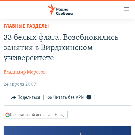
Ссылки
для
упрощенного
ГЛАВНЫЕ РАЗДЕЛЫ
ПРОГРАММЫ
доступа
33 белых флага. Возобновились
ПОДКАСТЫ
Вернуться
занятия в Вирджинском
к
АВТОРСКИЕ ПРОЕКТЫ
университете
основному
ЦИТАТЫ СВОБОДЫ
содержанию
Владимир Морозов
Вернутся
МНЕНИЯ
к
24 апреля 2007
КУЛЬТУРА
главной
навигации
IDEL.РЕАЛИИ
Поделиться
Читать без VPN
Вернутся
КАВКАЗ.РЕАЛИИ
к
Приоритетный источник в Google
СЕВЕР.РЕАЛИИ
поиску
СИБИРЬ.РЕАЛИИ