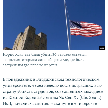
РАСПИСАНИЕ ВЕЩАНИЯ
ПОДПИШИТЕСЬ НА РАССЫЛКУ
СОЦИАЛЬНЫЕ СЕТИ
Норис-Холл, где были убиты 30 человек остается
Все сайты РСЕ/РС
закрытым, открыли лишь общежитие, где были
застрелены две первые жертвы
В понедельник в Вирджинском технологическом
университете, через неделю после потрясших всю
страну убийств студентов, совершенных выходцем
из Южной Кореи 23-летним Чо Сен Ху (Cho Seung-
Hui), начались занятия. Накануне в университет