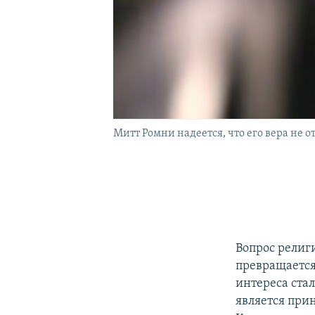
Митт Ромни надеется, что его вера не 
Вопрос рели
превращается
интереса ста
является пр