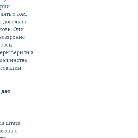
ории
лять о том,
я довольно
ковь. Они
овоззрение
просы
деры верили в
большинства
осовании.
 для
из штата
вязан с