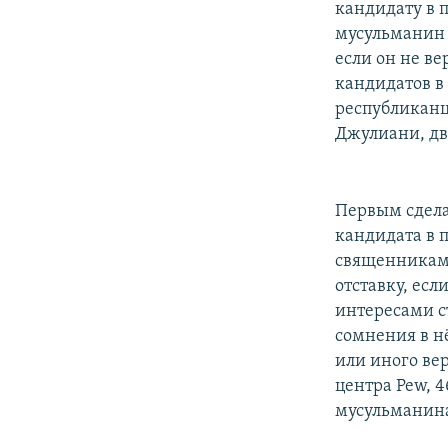
кандидату в 
мусульманин 
если он не ве
кандидатов в
республиканц
Джулиани, дв
Первым сдел
кандидата в 
священниками
отставку, ес
интересами ст
сомнения в н
или иного ве
центра Pew, 
мусульманин