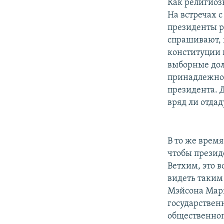
Как религиоз
На встречах 
президенты р
спрашивают, 
конституции 
выборные дол
принадлежнос
президента. 
вряд ли отдад
В то же время
чтобы президе
Ветхим, это 
видеть таким
Мэйсона Марк 
государствен
общественног