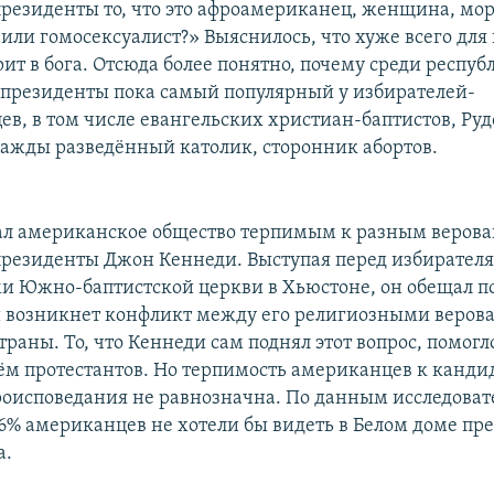
президенты то, что это афроамериканец, женщина, мо
или гомосексуалист?» Выяснилось, что хуже всего для
рит в бога. Отсюда более понятно, почему среди респу
 президенты пока самый популярный у избирателей-
ев, в том числе евангельских христиан-баптистов, Ру
ажды разведённый католик, сторонник абортов.
ал американское общество терпимым к разным веров
президенты Джон Кеннеди. Выступая перед избирателя
 Южно-баптистской церкви в Хьюстоне, он обещал по
ли возникнет конфликт между его религиозными веров
раны. То, что Кеннеди сам поднял этот вопрос, помогл
ём протестантов. Но терпимость американцев к канди
роисповедания не равнозначна. По данным исследоват
46% американцев не хотели бы видеть в Белом доме пр
а.