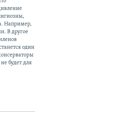
что
дивление
лигиозны,
а. Например,
. В другое
членов
станется один
 консерваторы
не будет для