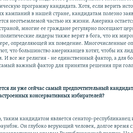
ческую программу кандидата. Хотя, если верить ист
х кампаний в нашей стране, кандидатам полезно заяв
яется неотъемлемой частью их жизни. Америка остаетс
страной, многие ее граждане регулярно посещают цер
 политические лидеры также верят в бога, что их мир
вере, определяющей их поведение. Многочисленные о
уют, что большинство американцев хотят, чтобы их ли
. И все же религия - не единственный фактор, а для 
 самый важный фактор для принятия решения при гол
ется ли уже сейчас самый предпочтительный кандидат
астроенных консервативных избирателей?
го, таким кандидатом является сенатор-республиканец 
раунбэк. Он глубоко верующий человек, долгое время с