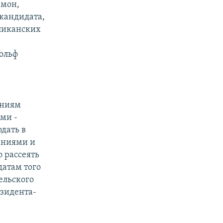
рмон,
 кандидата,
бликанских
дольф
аниям
ми -
дать в
аниями и
о рассеять
датам того
ельского
езидента-