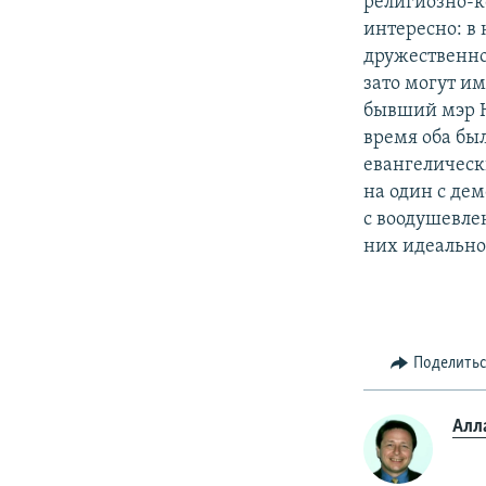
религиозно-к
интересно: в
дружественно
зато могут и
бывший мэр Н
время оба бы
евангелическ
на один с де
с воодушевле
них идеально
Поделить
Алл