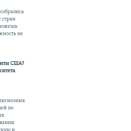
 собрались
т стран
 можешь
жность не
енты США?
ситета
елигиозных
лей по
ых
овании
скую и