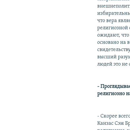
внешнеполити
избирательны
что вера явл
религиозной 
ожидают, что
основано на 
свидетельств
высший разум
людей это не
- Проглядыва
религиозно н
- Скорее все
Канзас Сэм Б