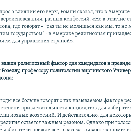
прос о влиянии его веры, Ромни сказал, что в Америке
 вероисповедания, разных конфессий. «Но в отличие о
ока, где говорят – "раз ты не молишься как мы, то не
шим государством" - в Америке религиозная принадле
овием для управления страной».
 важен религиозный фактор для кандидатов в презид
 Розеллу, профессору политологии виргинского Универ
сона:
е годы все больше говорят о так называемом факторе р
 степени привлекательности кандидатов для избирате
елигиозных воззрений. И действительно, для некотор
религия остается важным резоном. Однако при голос
 избиратели прежде всего рассматривают экономиче