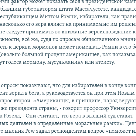
ный фактор может показать себя в президентской кам
с бывшим губернатором штата Массачуссетс, кандидат
еспубликанцем Миттом Ромни, избиратели, как прави
насколько его вера влияет на принимаемые им решени
не следует принимать во внимание вероисповедание 
жности, всё же, судя по опросам общественного мнени
ть к церкви мормонов может помешать Ромни в его бо
Довольно большой процент американцев, как показыва
ут голоса мормону, мусульманину или атеисту.
 опросы показывают, что для избирателей в конце кон
нт верил в бога, а руководствуется он при этом Новым
вопрос второй. «Американцы, в принципе, народ верую
 же президента страны, - говорит профессор Универс
Розелл, - Они считают, что вера в высший суд ставит
ных деятелей в определённые моральные рамки». Цен
о мнения Pew задал респондентам вопрос «поможет и