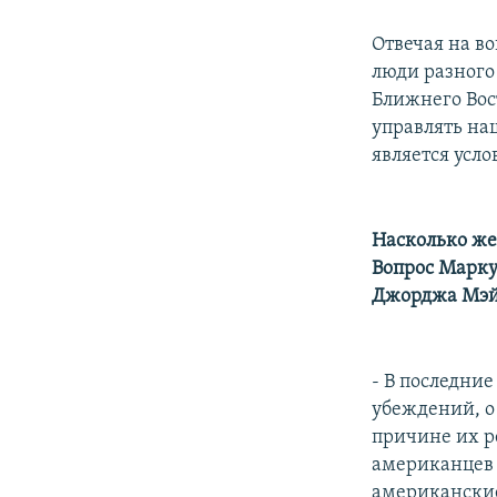
Отвечая на во
люди разного
Ближнего Вост
управлять на
является усл
Насколько же
Вопрос Марку
Джорджа Мэй
- В последни
убеждений, о
причине их р
американцев 
американские