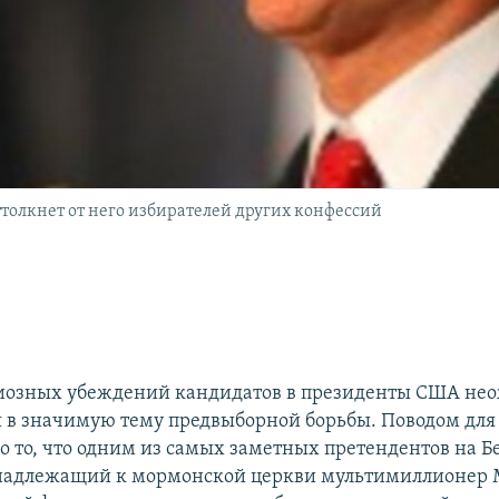
оттолкнет от него избирателей других конфессий
гиозных убеждений кандидатов в президенты США не
 в значимую тему предвыборной борьбы. Поводом для 
ло то, что одним из самых заметных претендентов на 
инадлежащий к мормонской церкви мультимиллионер 