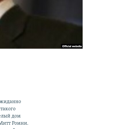
ожиданно
такого
Белый дом
Митт Ромни.