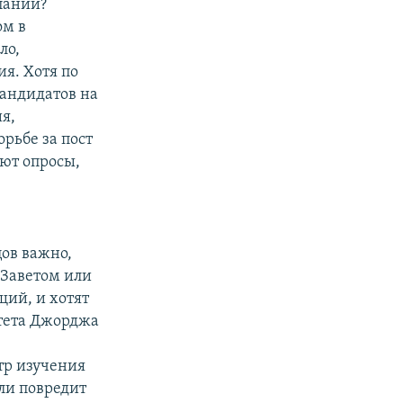
пании?
ом в
ло,
я. Хотя по
кандидатов на
я,
рьбе за пост
ют опросы,
цов важно,
 Заветом или
щий, и хотят
итета Джорджа
тр изучения
ли повредит