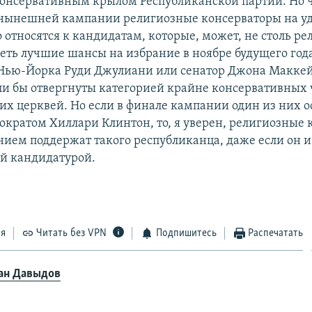
онсервативным крылом Республиканской партии. Но 
 нынешней кампании религиозные консерваторы на у
 относятся к кандидатам, которые, может, не столь ре
меть лучшие шансы на избрание в ноябре будущего год
ью-Йорка Руди Джулиани или сенатор Джона Маккейн
ли бы отвергнуты категорией крайне консервативных 
их церквей. Но если в финале кампании один из них о
мократом Хиллари Клинтон, то, я уверен, религиозные
нием поддержат такого республиканца, даже если он и 
й кандидатурой.
ся
Читать без VPN
Подпишитесь
Распечатать
ан Давыдов