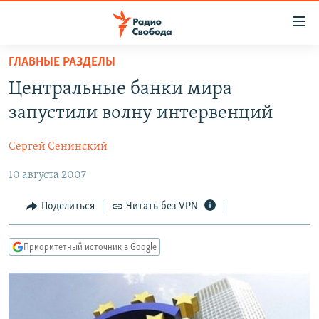
Ссылки
для
упрощенного
ГЛАВНЫЕ РАЗДЕЛЫ
ПРОГРАММЫ
доступа
Центральные банки мира
ПОДКАСТЫ
Вернуться
запустили волну интервенций
к
АВТОРСКИЕ ПРОЕКТЫ
основному
Сергей Сенинский
ЦИТАТЫ СВОБОДЫ
содержанию
Вернутся
10 августа 2007
МНЕНИЯ
к
КУЛЬТУРА
Поделиться
Читать без VPN
главной
навигации
IDEL.РЕАЛИИ
Вернутся
Приоритетный источник в Google
КАВКАЗ.РЕАЛИИ
к
СЕВЕР.РЕАЛИИ
поиску
СИБИРЬ.РЕАЛИИ