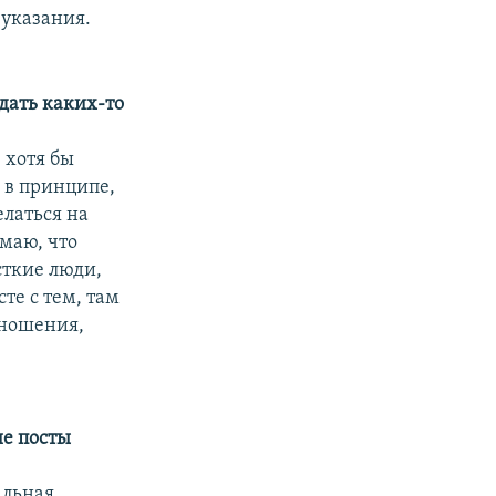
 указания.
идать каких-то
, хотя бы
, в принципе,
елаться на
умаю, что
сткие люди,
те с тем, там
тношения,
ие посты
альная