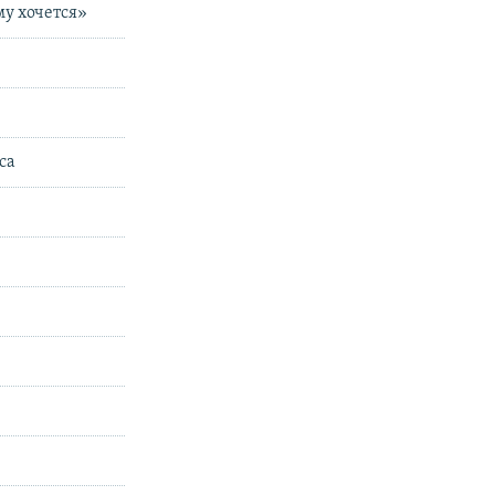
му хочется»
са