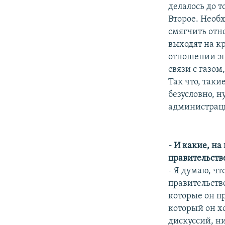
делалось до то
Второе. Необ
смягчить отно
выходят на к
отношении эн
связи с газом
Так что, таки
безусловно, н
администрац
- И какие, н
правительств
- Я думаю, ч
правительстве
которые он пр
который он х
дискуссий, ни