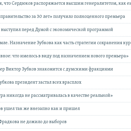
я, что Сердюков распоряжается высшим генералитетом, как е
правительство за 30 лет» получило полноценного премьера
 выступил перед Думой с экономической программой
мле. Назначение Зубкова как часть стратегии сохранения кур
вное: что имелось в виду под назначением нового премьера»
ер Виктор Зубков знакомится с думскими фракциями
бкова президент застал всех врасплох
ра никогда не рассматривалась в качестве реальной»
 ушел так же внезапно как и пришел
Фрадкова не дожило до выборов