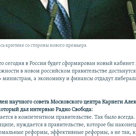
ь критике со стороны нового премьера
то сегодня в России будет сформирован новый кабинет
жности в новом российском правительстве достанутся
министрам, а экономику и финансы отдадут либерал
член научного совета Московского центра Карнеги Але
оторый дал интервью Радио Свобода:
ается в компетентном правительстве. Так было всегда.
нципе, нуждается в правительстве, которое бы наконец
рмальные реформы, эффективные реформы, а не так, к