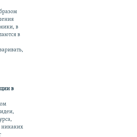
образом
ошения
мики, в
лаются в
варивать,
ации в
ном
 идеи,
урса,
о никаких
т