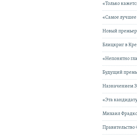
«Только кажетс
«Самое лучшее 
Новый премьер
Блицкриг в Кре
«Непонятно гла
Будущий премь
Назначением Зу
«Эта кандидату
Михаил Фрадков
Правительство 