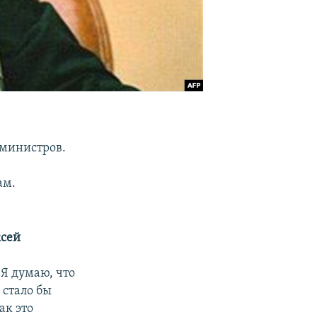
 министров.
ам.
ксей
 Я думаю, что
 стало бы
ак это