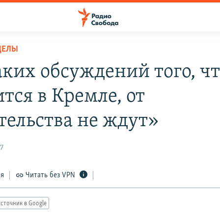
ДЕЛЫ
ких обсуждений того, ч
тся в Кремле, от
тельства не ждут»
7
ся
Читать без VPN
сточник в Google