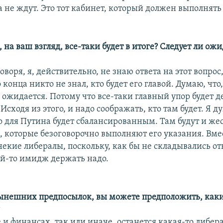
а не ждут. Это тот кабинет, который должен выполнять
, на ваш взгляд, все-таки будет в итоге? Следует ли ож
оворя, я, действительно, не знаю ответа на этот вопрос
о конца никто не знал, кто будет его главой. Думаю, что
ожидается. Потому что все-таки главный упор будет д
Исходя из этого, и надо соображать, кто там будет. Я д
о для Путина будет сбалансированным. Там будут и же
е, которые безоговорочно выполняют его указания. Вмес
екие либералы, поскольку, как бы не складывались о
ой-то имидж держать надо.
нынешних предпосылок, вы можете предположить, как
?
 и финансах, так или иначе, останется какая-то либер