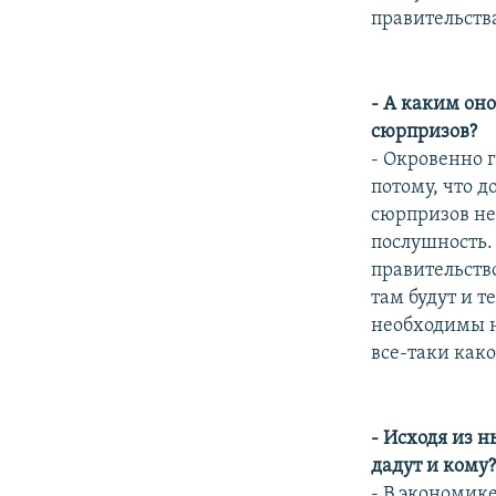
правительств
- А каким оно
сюрпризов?
- Окровенно г
потому, что д
сюрпризов не 
послушность. 
правительств
там будут и т
необходимы н
все-таки как
- Исходя из 
дадут и кому
- В экономике