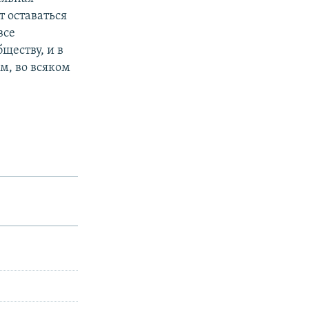
т оставаться
все
бществу, и в
м, во всяком