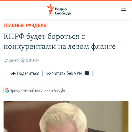
Ссылки
для
упрощенного
ГЛАВНЫЕ РАЗДЕЛЫ
ПРОГРАММЫ
доступа
КПРФ будет бороться с
ПОДКАСТЫ
Вернуться
конкурентами на левом фланге
к
АВТОРСКИЕ ПРОЕКТЫ
основному
27 сентября 2007
ЦИТАТЫ СВОБОДЫ
содержанию
Вернутся
МНЕНИЯ
Поделиться
Читать без VPN
к
КУЛЬТУРА
главной
Приоритетный источник в Google
навигации
IDEL.РЕАЛИИ
Вернутся
КАВКАЗ.РЕАЛИИ
к
СЕВЕР.РЕАЛИИ
поиску
СИБИРЬ.РЕАЛИИ