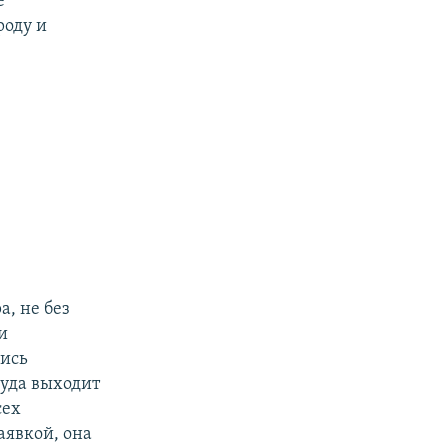
е
роду и
а, не без
и
лись
суда выходит
сех
аявкой, она