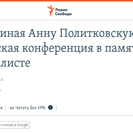
иная Анну Политковску
кая конференция в памя
листе
на
7
ся
Читать без VPN
сточник в Google