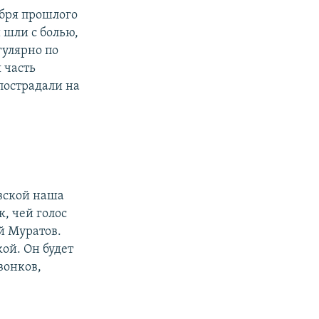
тября прошлого
 шли с болью,
гулярно по
 часть
пострадали на
вской наша
, чей голос
й Муратов.
кой. Он будет
вонков,