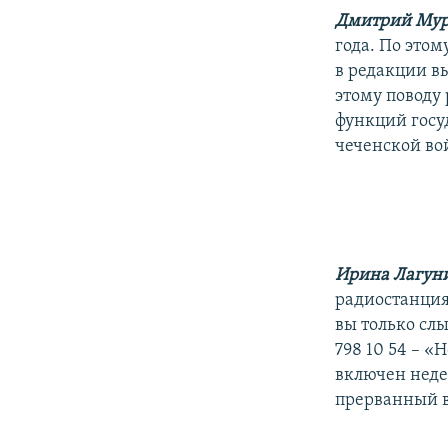
РАСПИСАНИЕ ВЕЩАНИЯ
Дмитрий Мур
ПОДПИШИТЕСЬ НА РАССЫЛКУ
года. По это
в редакции в
этому поводу 
функций госу
чеченской во
Ирина Лагун
радиостанция
вы только сл
798 10 54 – «
включен недел
прерванный вы