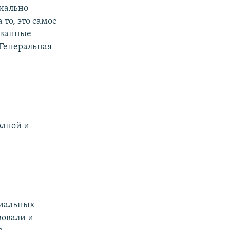
пиально
 то, это самое
рованные
 Генеральная
олной и
циальных
вовали и