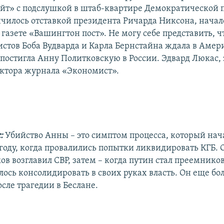
ейт» с подслушкой в штаб-квартире Демократической 
нчилось отставкой президента Ричарда Никсона, начал
газете «Вашингтон пост». Не могу себе представить, ч
истов Боба Вудварда и Карла Бернстайна ждала в Амер
 постигла Анну Политковскую в России. Эдвард Люкас,
актора журнала «Экономист».
с:
Убийство Анны – это симптом процесса, который нача
1 году, когда провалились попытки ликвидировать КГБ. 
в возглавил СВР, затем – когда путин стал преемнико
лось консолидировать в своих руках власть. Он еще бо
сле трагедии в Беслане.