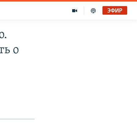
ЭФИР
ю.
ть о