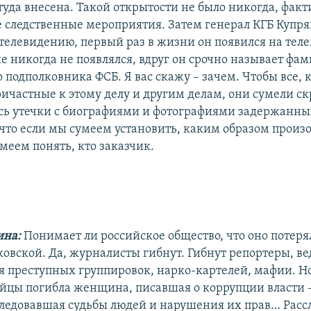
туда внесена. Такой открытости не было никогда, фак
е следственные мероприятия. Затем генерал КГБ Купр
 телевидению, первый раз в жизни он появился на тел
ше никогда не появлялся, вдруг он срочно называет фа
подполковника ФСБ. Я вас скажу – зачем. Чтобы все, к
ричастные к этому делу и другим делам, они сумели ск
сь утечки с биографиями и фотографиями задержанных
, что если мы сумеем установить, каким образом произ
меем понять, кто заказчик.
ина:
Понимает ли российское общество, что оно потеря
овской. Да, журналисты гибнут. Гибнут репортеры, в
я преступных группировок, нарко-картелей, мафии. Но
йцы погибла женщина, писавшая о коррупции власти –
следовавшая судьбы людей и нарушения их прав… Расс