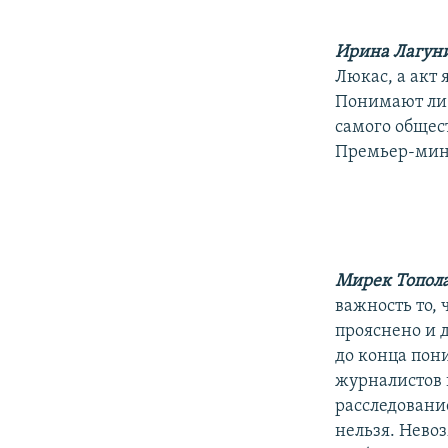
Ирина Лагун
Люкас, а акт
Понимают ли 
самого общест
Премьер-мин
Мирек Топол
важность то,
прояснено и 
до конца пон
журналистов 
расследование
нельзя. Нево