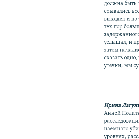
должна быть 
срывались вс
выходит и по
тех пор боль
задержанного 
услышал, и п
затем начали
сказать одно
утечки, мы су
Ирина Лагун
Анной Политк
расследовани
наемного уби
уровнях, рас