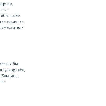
партии,
ось с
тобы после
ике такая же
 заместитель
лся, я бы
Он ускорился,
в Ельцина,
лее