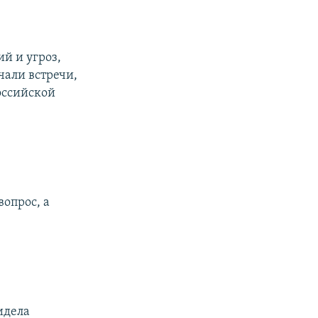
й и угроз,
чали встречи,
оссийской
опрос, а
идела