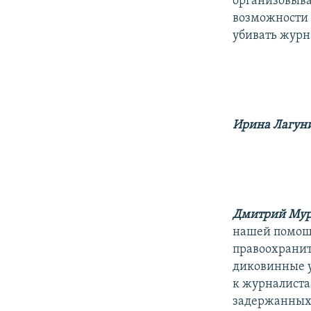
организовыва
возможности 
убивать журн
Ирина Лагун
Дмитрий Мур
нашей помощи
правоохранит
диковинные у
к журналиста
задержанных п