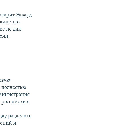
оворит Эдвард
твиненко.
же не для
ссии.
евую
о полностью
дминистрация
в российских
оду разделить
шений и