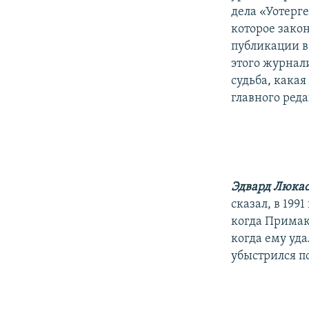
дела «Уотерг
которое зако
публикации в 
этого журнал
судьба, какая
главного ред
Эдвард Люка
сказал, в 199
когда Примако
когда ему уда
убыстрился по