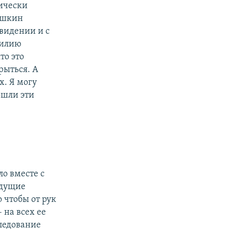
тически
яшкин
евидении и с
милию
то это
рыться. А
. Я могу
ошли эти
ло вместе с
едущие
 чтобы от рук
 на всех ее
ледование