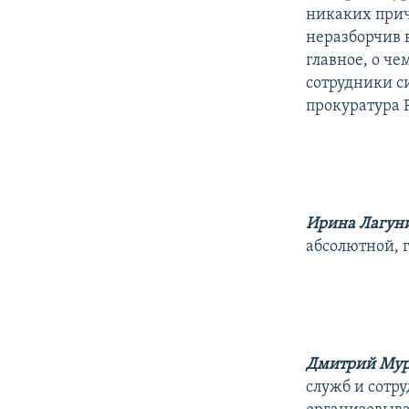
никаких прич
неразборчив в
главное, о че
сотрудники си
прокуратура 
Ирина Лагун
абсолютной, 
Дмитрий Мур
служб и сотр