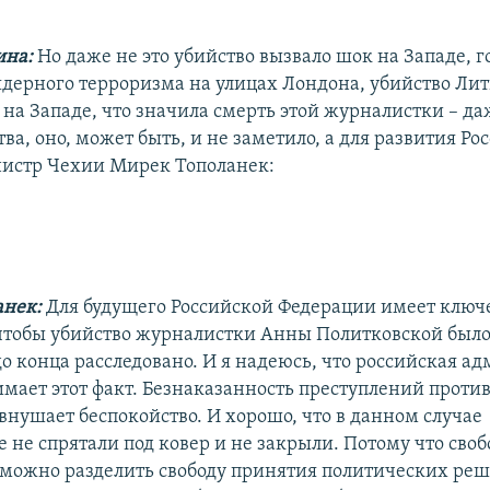
ина:
Но даже не это убийство вызвало шок на Западе, г
 ядерного терроризма на улицах Лондона, убийство Ли
на Западе, что значила смерть этой журналистки – да
ва, оно, может быть, и не заметило, а для развития Ро
истр Чехии Мирек Тополанек:
анек:
Для будущего Российской Федерации имеет ключ
 чтобы убийство журналистки Анны Политковской был
до конца расследовано. И я надеюсь, что российская а
имает этот факт. Безнаказанность преступлений проти
внушает беспокойство. И хорошо, что в данном случае
 не спрятали под ковер и не закрыли. Потому что своб
зможно разделить свободу принятия политических ре