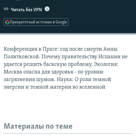
РАСПИСАНИЕ ВЕЩАНИЯ
Читать без VPN
ПОДПИШИТЕСЬ НА РАССЫЛКУ
Приоритетный источник в Google
СОЦИАЛЬНЫЕ СЕТИ
Конференция в Праге: год после смерти Анны
Политковской. Почему правительству Испании не
удается решить баскскую проблему. Экология:
Москва опасна для здоровья - по уровню
Все сайты РСЕ/РС
загрязнения шумом. Наука: О роли темной
энергии и темной материи во вселенной
Материалы по теме