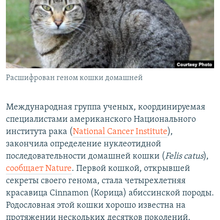
РАСПИСАНИЕ ВЕЩАНИЯ
ПОДПИШИТЕСЬ НА РАССЫЛКУ
СОЦИАЛЬНЫЕ СЕТИ
Расшифрован геном кошки домашней
Международная группа ученых, координируемая
специалистами американского Национального
Все сайты РСЕ/РС
института рака (
National Cancer Institute
),
закончила определение нуклеотидной
последовательности домашней кошки (
Felis catus
),
сообщает Nature
. Первой кошкой, открывшей
секреты своего генома, стала четырехлетняя
красавица Cinnamon (Корица) абиссинской породы.
Родословная этой кошки хорошо известна на
протяжении нескольких десятков поколений.