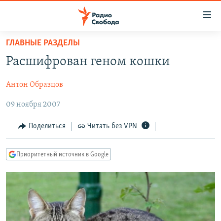
Ссылки
для
упрощенного
ГЛАВНЫЕ РАЗДЕЛЫ
ПРОГРАММЫ
доступа
Расшифрован геном кошки
ПОДКАСТЫ
Вернуться
к
Антон Образцов
АВТОРСКИЕ ПРОЕКТЫ
основному
09 ноября 2007
ЦИТАТЫ СВОБОДЫ
содержанию
Вернутся
МНЕНИЯ
Поделиться
Читать без VPN
к
КУЛЬТУРА
главной
Приоритетный источник в Google
навигации
IDEL.РЕАЛИИ
Вернутся
КАВКАЗ.РЕАЛИИ
к
СЕВЕР.РЕАЛИИ
поиску
СИБИРЬ.РЕАЛИИ