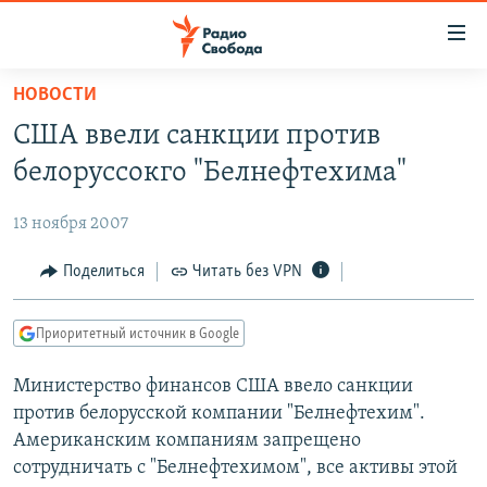
Ссылки
для
упрощенного
НОВОСТИ
ПРОГРАММЫ
доступа
США ввели санкции против
ПОДКАСТЫ
Вернуться
белоруссокго "Белнефтехима"
к
АВТОРСКИЕ ПРОЕКТЫ
основному
13 ноября 2007
ЦИТАТЫ СВОБОДЫ
содержанию
Вернутся
МНЕНИЯ
Поделиться
Читать без VPN
к
КУЛЬТУРА
главной
Приоритетный источник в Google
навигации
IDEL.РЕАЛИИ
Вернутся
Министерство финансов США ввело санкции
КАВКАЗ.РЕАЛИИ
к
против белорусской компании "Белнефтехим".
СЕВЕР.РЕАЛИИ
поиску
Американским компаниям запрещено
сотрудничать с "Белнефтехимом", все активы этой
СИБИРЬ.РЕАЛИИ