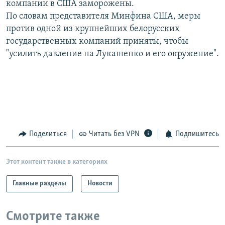
компании в США заморожены.
РАСПИСАНИЕ ВЕЩАНИЯ
По словам представителя Минфина США, меры
ПОДПИШИТЕСЬ НА РАССЫЛКУ
против одной из крупнейших белорусских
государственных компаний приняты, чтобы
"усилить давление на Лукашенко и его окружение".
СОЦИАЛЬНЫЕ СЕТИ
Все сайты РСЕ/РС
Поделиться
Читать без VPN
Подпишитесь
Этот контент также в категориях
Главные разделы
Новости
Смотрите также