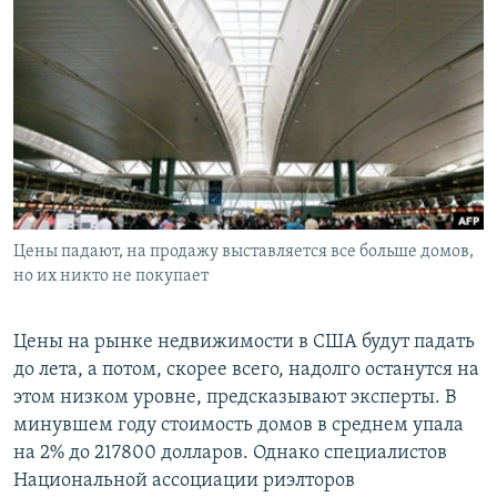
РАСПИСАНИЕ ВЕЩАНИЯ
ПОДПИШИТЕСЬ НА РАССЫЛКУ
СОЦИАЛЬНЫЕ СЕТИ
Цены падают, на продажу выставляется все больше домов,
Все сайты РСЕ/РС
но их никто не покупает
Цены на рынке недвижимости в США будут падать
до лета, а потом, скорее всего, надолго останутся на
этом низком уровне, предсказывают эксперты. В
минувшем году стоимость домов в среднем упала
на 2% до 217800 долларов. Однако специалистов
Национальной ассоциации риэлторов