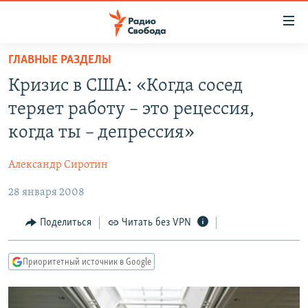
Ссылки
для
упрощенного
ГЛАВНЫЕ РАЗДЕЛЫ
ПРОГРАММЫ
доступа
Кризис в США: «Когда сосед
ПОДКАСТЫ
Вернуться
теряет работу – это рецессия,
к
АВТОРСКИЕ ПРОЕКТЫ
когда ты – депрессия»
основному
ЦИТАТЫ СВОБОДЫ
содержанию
Александр Сиротин
Вернутся
МНЕНИЯ
к
28 января 2008
КУЛЬТУРА
главной
навигации
IDEL.РЕАЛИИ
Поделиться
Читать без VPN
Вернутся
КАВКАЗ.РЕАЛИИ
к
Приоритетный источник в Google
СЕВЕР.РЕАЛИИ
поиску
СИБИРЬ.РЕАЛИИ