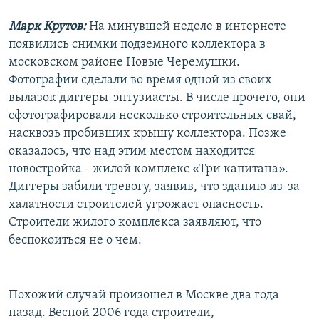
РАСПИСАНИЕ ВЕЩАНИЯ
Марк Крутов:
На минувшей неделе в интернете
ПОДПИШИТЕСЬ НА РАССЫЛКУ
появились снимки подземного коллектора в
московском районе Новые Черемушки.
СОЦИАЛЬНЫЕ СЕТИ
Фотографии сделали во время одной из своих
вылазок диггеры-энтузиасты. В числе прочего, они
сфотографировали несколько строительных свай,
насквозь пробивших крышу коллектора. Позже
оказалось, что над этим местом находится
новостройка - жилой комплекс «Три капитана».
Все сайты РСЕ/РС
Диггеры забили тревогу, заявив, что зданию из-за
халатности строителей угрожает опасность.
Строители жилого комплекса заявляют, что
беспокоиться не о чем.
Похожий случай произошел в Москве два года
назад. Весной 2006 года строители,