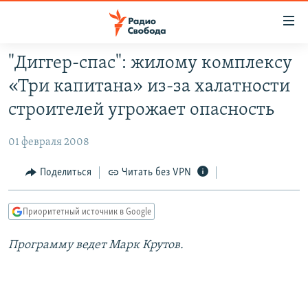
Ссылки
для
упрощенного
"Диггер-спас": жилому комплексу
ПРОГРАММЫ
доступа
«Три капитана» из-за халатности
ПОДКАСТЫ
Вернуться
строителей угрожает опасность
к
АВТОРСКИЕ ПРОЕКТЫ
основному
01 февраля 2008
ЦИТАТЫ СВОБОДЫ
содержанию
Вернутся
МНЕНИЯ
Поделиться
Читать без VPN
к
КУЛЬТУРА
главной
Приоритетный источник в Google
навигации
IDEL.РЕАЛИИ
Вернутся
Программу ведет Марк Крутов.
КАВКАЗ.РЕАЛИИ
к
СЕВЕР.РЕАЛИИ
поиску
СИБИРЬ.РЕАЛИИ