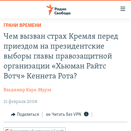
Ссылки
для
упрощенного
ГРАНИ ВРЕМЕНИ
ПРОГРАММЫ
доступа
Чем вызван страх Кремля перед
ПОДКАСТЫ
Вернуться
приездом на президентские
к
АВТОРСКИЕ ПРОЕКТЫ
выборы главы правозащитной
основному
ЦИТАТЫ СВОБОДЫ
содержанию
организации «Хьюман Райтс
Вернутся
МНЕНИЯ
Вотч» Кеннета Рота?
к
КУЛЬТУРА
главной
Владимир Кара-Мурза
навигации
IDEL.РЕАЛИИ
Вернутся
21 февраля 2008
КАВКАЗ.РЕАЛИИ
к
Поделиться
Читать без VPN
СЕВЕР.РЕАЛИИ
поиску
СИБИРЬ.РЕАЛИИ