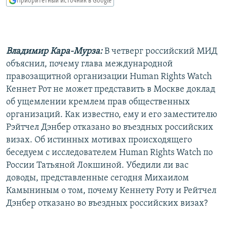
Приоритетный источник в Google
РАСПИСАНИЕ ВЕЩАНИЯ
ПОДПИШИТЕСЬ НА РАССЫЛКУ
Владимир Кара-Мурза:
В четверг российский МИД
СОЦИАЛЬНЫЕ СЕТИ
объяснил, почему глава международной
правозащитной организации Human Rights Watch
Кеннет Рот не может представить в Москве доклад
об ущемлении кремлем прав общественных
организаций. Как известно, ему и его заместителю
Все сайты РСЕ/РС
Рэйтчел Дэнбер отказано во въездных российских
визах. Об истинных мотивах происходящего
беседуем с исследователем Human Rights Watch по
России Татьяной Локшиной. Убедили ли вас
доводы, представленные сегодня Михаилом
Камыниным о том, почему Кеннету Роту и Рейтчел
Дэнбер отказано во въездных российских визах?