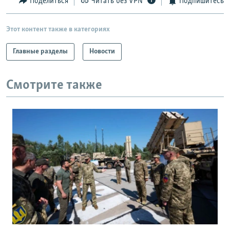
Поделиться
Читать без VPN
Подпишитесь
Этот контент также в категориях
Главные разделы
Новости
Смотрите также