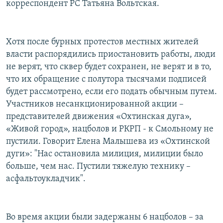
корреспондент РС Татьяна Вольтская.
РАСПИСАНИЕ ВЕЩАНИЯ
ПОДПИШИТЕСЬ НА РАССЫЛКУ
Хотя после бурных протестов местных жителей
власти распорядились приостановить работы, люди
СОЦИАЛЬНЫЕ СЕТИ
не верят, что сквер будет сохранен, не верят и в то,
что их обращение с полутора тысячами подписей
будет рассмотрено, если его подать обычным путем.
Участников несанкционированной акции –
представителей движения «Охтинская дуга»,
Все сайты РСЕ/РС
«Живой город», нацболов и РКРП - к Смольному не
пустили. Говорит Елена Малышева из «Охтинской
дуги»: "Нас остановила милиция, милиции было
больше, чем нас. Пустили тяжелую технику –
асфальтоукладчик".
Во время акции были задержаны 6 нацболов – за