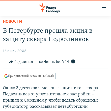
Ссылки
для
упрощенного
НОВОСТИ
ПРОГРАММЫ
доступа
В Петербурге прошла акция в
ПОДКАСТЫ
Вернуться
защиту сквера Подводников
к
АВТОРСКИЕ ПРОЕКТЫ
основному
16 июля 2008
ЦИТАТЫ СВОБОДЫ
содержанию
Вернутся
МНЕНИЯ
Поделиться
Читать без VPN
к
КУЛЬТУРА
главной
Приоритетный источник в Google
навигации
IDEL.РЕАЛИИ
Вернутся
Около 3 десятков человек – защитников сквера
КАВКАЗ.РЕАЛИИ
к
Подводников от уплотнительной застройки –
СЕВЕР.РЕАЛИИ
поиску
пришли к Смольному, чтобы подать обращение
губернатору, рассказывает петербургский
СИБИРЬ.РЕАЛИИ