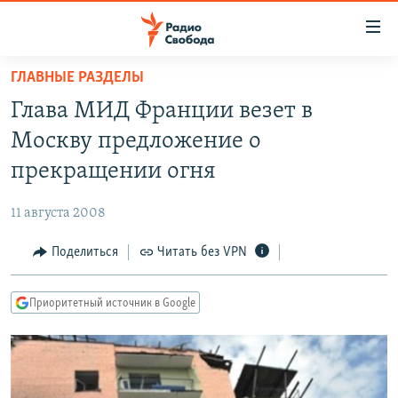
Ссылки
для
упрощенного
ГЛАВНЫЕ РАЗДЕЛЫ
ПРОГРАММЫ
доступа
Глава МИД Франции везет в
ПОДКАСТЫ
Вернуться
Москву предложение о
к
АВТОРСКИЕ ПРОЕКТЫ
прекращении огня
основному
ЦИТАТЫ СВОБОДЫ
содержанию
11 августа 2008
Вернутся
МНЕНИЯ
к
Поделиться
Читать без VPN
КУЛЬТУРА
главной
навигации
IDEL.РЕАЛИИ
Приоритетный источник в Google
Вернутся
КАВКАЗ.РЕАЛИИ
к
СЕВЕР.РЕАЛИИ
поиску
СИБИРЬ.РЕАЛИИ