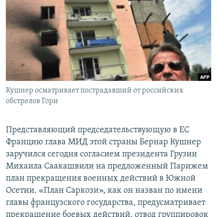
РАСПИСАНИЕ ВЕЩАНИЯ
ПОДПИШИТЕСЬ НА РАССЫЛКУ
СОЦИАЛЬНЫЕ СЕТИ
Кушнер осматривает пострадавший от российских
обстрелов Гори
Все сайты РСЕ/РС
Представляющий председательствующую в ЕС
Францию глава МИД этой страны Бернар Кушнер
заручился сегодня согласием президента Грузии
Михаила Саакашвили на предложенный Парижем
план прекращения военных действий в Южной
Осетии. «План Cаркози», как он назван по имени
главы французского государства, предусматривает
прекращение боевых действий, отвод группировок