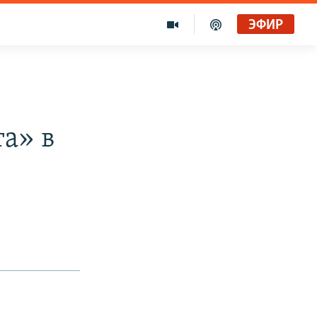
ЭФИР
а» в