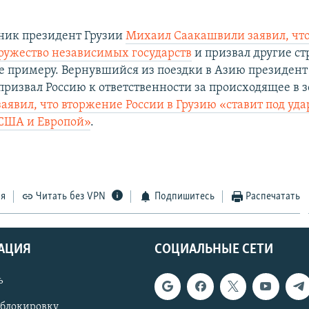
рник президент Грузии
Михаил Саакашвили заявил, что
ружество независимых государств
и призвал другие с
ее примеру. Вернувшийся из поездки в Азию президен
ризвал Россию к ответственности за происходящее в 
заявил, что вторжение России в Грузию «ставит под уд
США и Европой»
.
ся
Читать без VPN
Подпишитесь
Распечатать
АЦИЯ
СОЦИАЛЬНЫЕ СЕТИ
ь
 блокировку