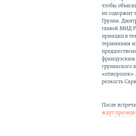
чтобы объясн
не содержит 
Грузии. Дмит
главой МИД Р
принцип в те
терминами из
предшественн
французским 
грузинского 
«отморозок» .
резкость Сар
После встреч
ждут президе