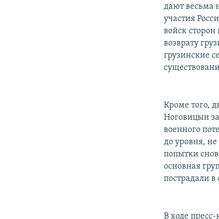
дают весьма 
участия Росс
войск сторон
возврату гру
грузинские с
существован
Кроме того, 
Ноговицын за
военного пот
до уровня, н
попытки снов
основная гру
пострадали в
В ходе пресс