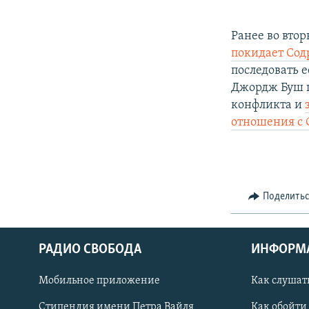
Ранее во вто
покидает Сод
последовать 
Джордж Буш п
конфликта и
отношения с 
Поделить
РАДИО СВОБОДА
ИНФОРМ
Мобильное приложение
Как слушат
СОЦИАЛЬНЫЕ СЕТИ
Стипендия имени Петра Вайля
Как обойти