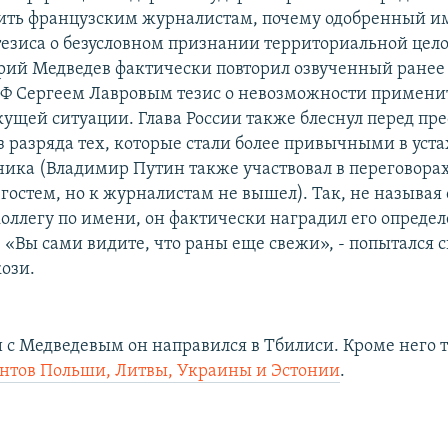
ить французским журналистам, почему одобренный и
тезиса о безусловном признании территориальной цел
рий Медведев фактически повторил озвученный ранее 
Ф Сергеем Лавровым тезис о невозможности применит
кущей ситуации. Глава России также блеснул перед пр
 разряда тех, которые стали более привычными в уста
ика (Владимир Путин также участвовал в переговорах
гостем, но к журналистам не вышел). Так, не называя 
коллегу по имени, он фактически наградил его опреде
 «Вы сами видите, что раны еще свежи», - попытался с
кози.
и с Медведевым он направился в Тбилиси. Кроме него 
нтов Польши, Литвы, Украины и Эстонии
.