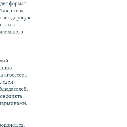
удет формат
Так, отвод
вает дорогу к
ты и в
аллельного
олий
лению
а агрессора
ь свои
блюдателей,
конфликта
 терминами.
зощриться,