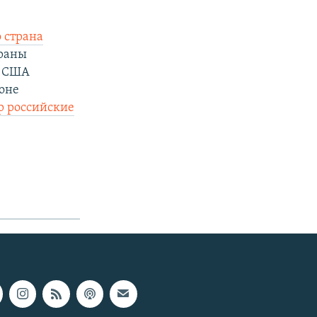
 страна
траны
т США
зоне
ар российские