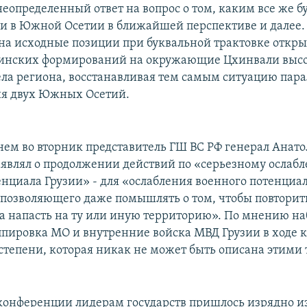
неопределенный ответ на вопрос о том, каким все же б
ии в Южной Осетии в ближайшей перспективе и далее. 
 на исходные позиции при буквальной трактовке откры
зинских формирований на окружающие Цхинвали высо
ела региона, восстанавливая тем самым ситуацию пар
ия двух Южных Осетий.
днем во вторник представитель ГШ ВС РФ генерал Анат
являл о продолжении действий по «серьезному ослаб
енциала Грузии» - для «ослабления военного потенциал
е позволяющего даже помышлять о том, чтобы повторит
а напасть на ту или иную территорию». По мнению на
ппировка МО и внутренние войска МВД Грузии в ходе 
 степени, которая никак не может быть описана этими
-конференции лидерам государств пришлось изрядно и