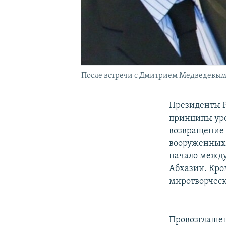
После встречи с Дмитрием Медведевым
Президенты Р
принципы уре
возвращение 
вооруженных 
начало между
Абхазии. Кром
миротворческ
Провозглашен