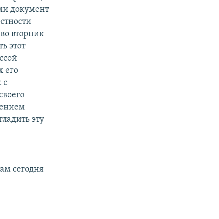
ми документ
остности
во вторник
ь этот
ессой
х его
 с
своего
лением
гладить эту
там сегодня