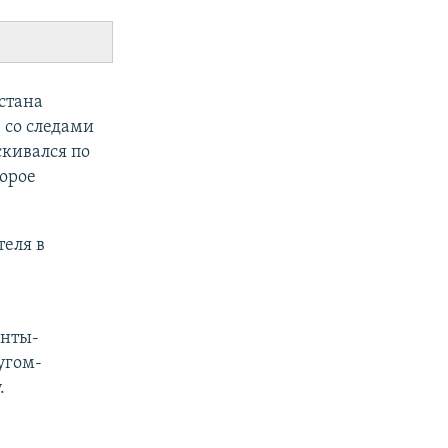
стана
– со следами
скивался по
торое
еля в
анты-
угом-
.