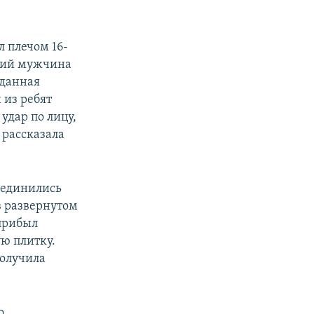
.
 плечом 16-
ящий мужчина
 данная
 из ребят
удар по лицу,
 рассказала
соединились
в развернутом
 прибыл
ю плитку.
получила
о