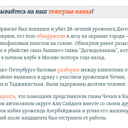
ывайтесь на наш
телеграм-канал
!
Брянске был похищен и убит 28-летний уроженец Даге
кулов, его тело
обнаружили
в лесу на окраине города 
ллофановым пакетом на голове. Облокулов ранее разы
 в убийстве сына бывшего главы "Дагводоканала", ко
в ночном клубе в Москве полтора года назад.
анкт-Петербурге бытовые
разборки
между клиентами от
йоне вылились в драку с участием уроженцев Чечни,
на и Таджикистана. Были задержаны десятки человек.
щалось
, что помощник представителя главы Чечни в Х
м автономном округе Али Сайдаев вместе со своим др
им избил уроженца Азербайджана и угнал его машину
й после инцидента был отстранен от работы.