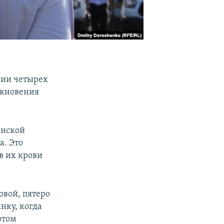
нии четырех
лкновения
енской
а. Это
в их крови
овой, пятеро
нку, когда
отом