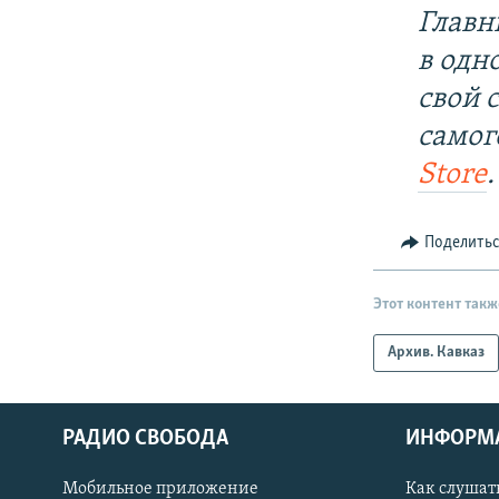
Главн
в одн
свой 
самог
Store
.
Поделить
Этот контент такж
Архив. Кавказ
РАДИО СВОБОДА
ИНФОРМ
Мобильное приложение
Как слушат
СОЦИАЛЬНЫЕ СЕТИ