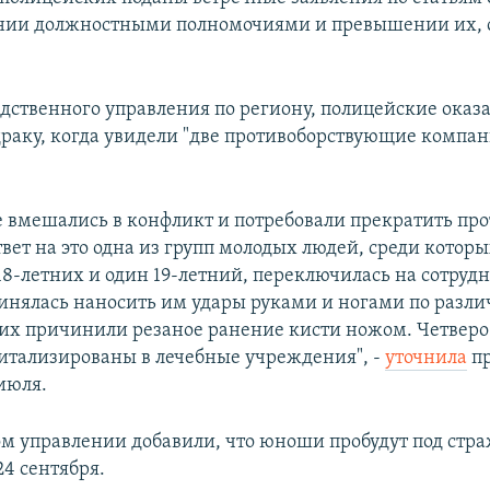
ении должностными полномочиями и превышении их,
едственного управления по региону, полицейские оказ
драку, когда увидели "две противоборствующие компа
 вмешались в конфликт и потребовали прекратить пр
твет на это одна из групп молодых людей, среди которы
 18-летних и один 19-летний, переключилась на сотруд
инялась наносить им удары руками и ногами по разл
них причинили резаное ранение кисти ножом. Четверо
итализированы в лечебные учреждения", -
уточнила
пр
июля.
ом управлении добавили, что юноши пробудут под стр
4 сентября.