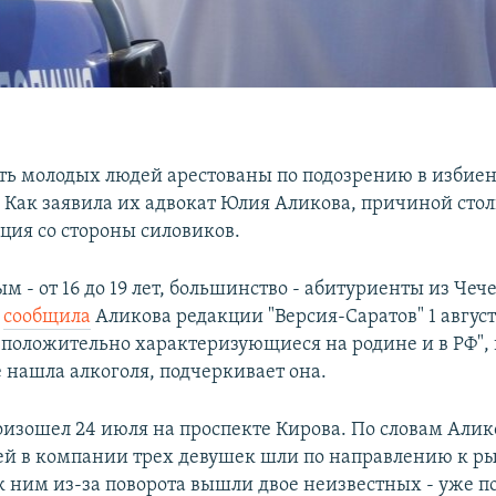
ять молодых людей арестованы по подозрению в избие
 Как заявила их адвокат Юлия Аликова, причиной сто
ция со стороны силовиков.
 - от 16 до 19 лет, большинство - абитуриенты из Чеч
-
сообщила
Аликова редакции "Версия-Саратов" 1 август
 положительно характеризующиеся на родине и в РФ", 
 нашла алкоголя, подчеркивает она.
изошел 24 июля на проспекте Кирова. По словам Алик
й в компании трех девушек шли по направлению к ры
 ним из-за поворота вышли двое неизвестных - уже п