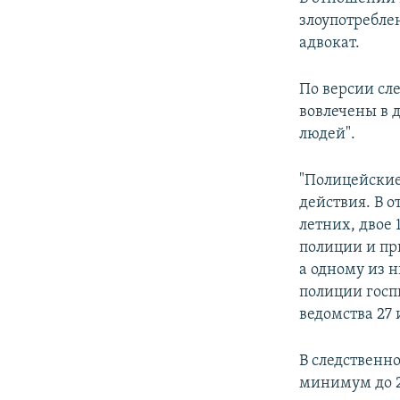
злоупотребл
адвокат.
По версии сл
вовлечены в 
людей".
"Полицейские
действия. В о
летних, двое
полиции и пр
а одному из 
полиции госп
ведомства 27 
В следственн
минимум до 2