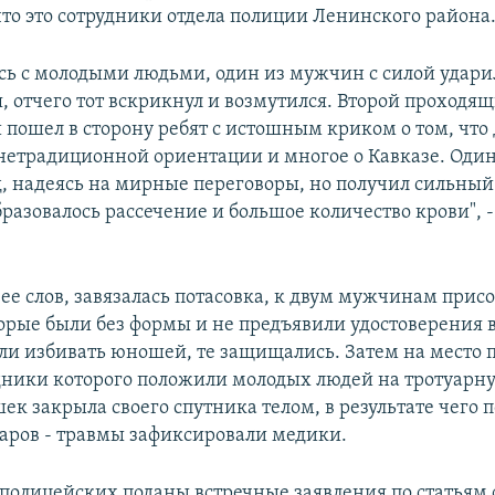
что это сотрудники отдела полиции Ленинского района
ь с молодыми людьми, один из мужчин с силой ударил
я, отчего тот вскрикнул и возмутился. Второй проход
и пошел в сторону ребят с истошным криком о том, что
етрадиционной ориентации и многое о Кавказе. Один
, надеясь на мирные переговоры, но получил сильный 
бразовалось рассечение и большое количество крови", -
с ее слов, завязалась потасовка, к двум мужчинам при
торые были без формы и не предъявили удостоверения 
али избивать юношей, те защищались. Затем на место
ники которого положили молодых людей на тротуарну
ек закрыла своего спутника телом, в результате чего 
аров - травмы зафиксировали медики.
полицейских поданы встречные заявления по статьям 