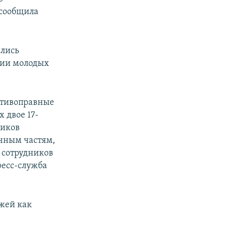
 сообщила
ались
нии молодых
отивоправные
х двое 17-
ников
ичным частям,
 сотрудников
есс-служба
ажей как