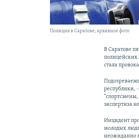
Полиция в Саратове, архивное фото
В Саратове п
полицейских.
стала провока
Подозреваемым
республики​, 
"спортсмены,
экспертиза не
Инцидент про
молодых люде
неожиданно к