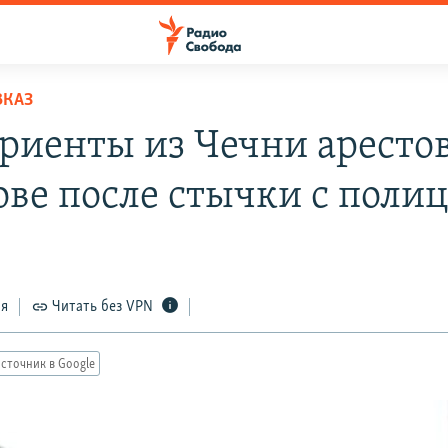
ВКАЗ
риенты из Чечни аресто
ове после стычки с поли
ся
Читать без VPN
сточник в Google