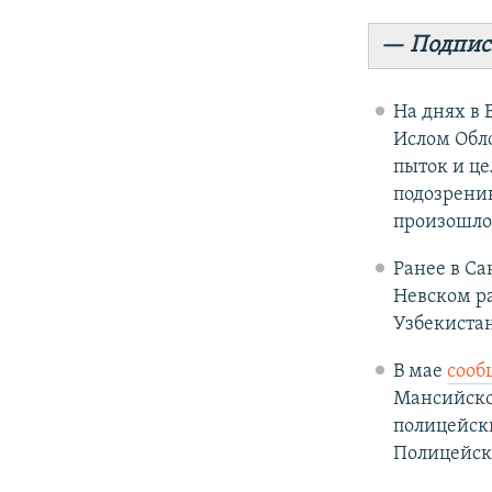
— Подпис
На днях в 
Ислом Обло
пыток и це
подозрению
произошло 
Ранее в С
Невском ра
Узбекиста
В мае
сооб
Мансийско
полицейск
Полицейски