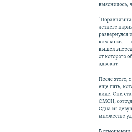
выяснилось, 
"Поравнявшис
летнего парн
развернулся 
компания — н
вышел вперед
от которого о
адвокат.
После этого, 
еще пять, ко
виде. Они ст
ОМОН, сотруд
Одна из девуш
множество уд
В отношении 