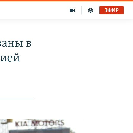
ЭФИР
ваны в
цией