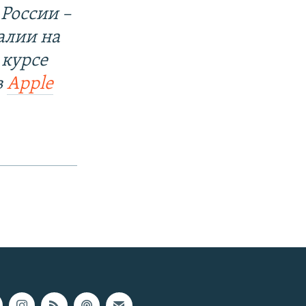
России –
алии на
 курсе
в
Apple