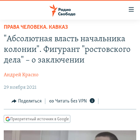
Ссылки
для
упрощенного
ПРАВА ЧЕЛОВЕКА. КАВКАЗ
ПРОГРАММЫ
доступа
"Абсолютная власть начальника
ПОДКАСТЫ
Вернуться
колонии". Фигурант "ростовского
к
АВТОРСКИЕ ПРОЕКТЫ
дела" – о заключении
основному
ЦИТАТЫ СВОБОДЫ
содержанию
Андрей Красно
Вернутся
МНЕНИЯ
к
29 ноября 2021
КУЛЬТУРА
главной
навигации
IDEL.РЕАЛИИ
Поделиться
Читать без VPN
Вернутся
КАВКАЗ.РЕАЛИИ
к
Приоритетный источник в Google
СЕВЕР.РЕАЛИИ
поиску
СИБИРЬ.РЕАЛИИ