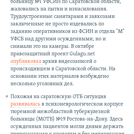
больницу №1 УФСИН по Саратовской области,
жаловались на пытки и изнасилования.
Трудоустроенные санитарами и завхозами
заключенные не просто издевались по
заданию оперативников из ФСИН и отдела "М"
УФСБ над другими осужденными, но и
снимали это на камеры. В октябре
правозащитный проект Gulagu.net
опубликовал
архив видеозаписей о
происходившем в Саратовской области. На
основании этих материалов возбуждено
несколько уголовных дел.
Похожая на саратовскую ОТБ ситуация
развивалась
в психоневрологическом корпусе
тюремной межобластной туберкулезной
больницы (МОТБ) №19 Ростова-на-Дону. Здесь
осужденных пациентов могли днями держать