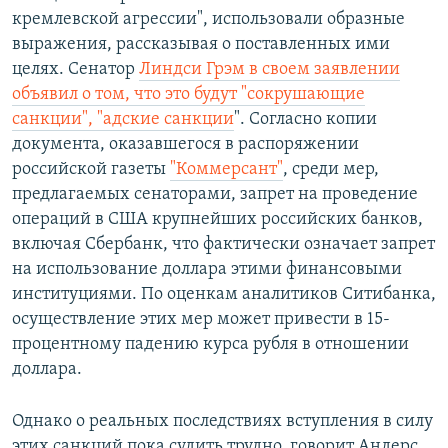
кремлевской агрессии", использовали образные
выражения, рассказывая о поставленных ими
целях. Сенатор
Линдси Грэм в своем заявлении
объявил о том, что это будут "сокрушающие
санкции", "адские санкции
". Согласно копии
документа, оказавшегося в распоряжении
российской газеты
"Коммерсант"
, среди мер,
предлагаемых сенаторами, запрет на проведение
операций в США крупнейших российских банков,
включая Сбербанк, что фактически означает запрет
на использование доллара этими финансовыми
институциями. По оценкам аналитиков Ситибанка,
осуществление этих мер может привести в 15-
процентному падению курса рубля в отношении
доллара.
Однако о реальных последствиях вступления в силу
этих санкций пока судить трудно, говорит Андерс